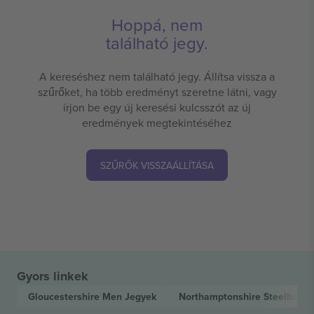
Hoppá, nem
található jegy.
A kereséshez nem található jegy. Állítsa vissza a
szűrőket, ha több eredményt szeretne látni, vagy
írjon be egy új keresési kulcsszót az új
eredmények megtekintéséhez
SZŰRŐK VISSZAÁLLÍTÁSA
Gyors linkek
Gloucestershire Men
Jegyek
Northamptonshire Steelback