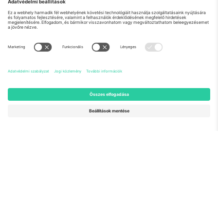
Rólunk
Vállalati szolgáltatások
Csapat
GYIK
TixProtect
Hogyan működik
Impresszum
Szállodák
Felhasználási feltételek
Világbajnokság központ
Partnerprogram
Lépjen kapcsolatba velünk
Irodák és támogatás