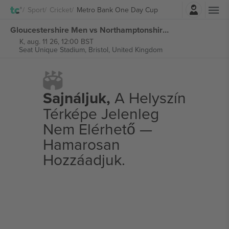
Belépés
Sport
Cricket
Metro Bank One Day Cup
Gloucestershire Men vs Northamptonshire Steelbacks Men Metro Bank One Day Cup jegyek
K, aug. 11 26, 12:00 BST
Seat Unique Stadium,
Bristol, United Kingdom
Sajnáljuk,
A Helyszín
Térképe Jelenleg
Nem Elérhető —
Hamarosan
Hozzáadjuk.