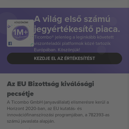
A világ első számú
KÖSZÖNÖM!
jegyértékesítő piaca.
Ticombo® jelenleg a leginkább követett
viszonteladói platformok közé tartozik
Európában. Köszönjük!
KEZDJE EL AZ ÉRTÉKESÍTÉST
Az EU Bizottság kiválósági
pecsétje
A Ticombo GmbH (anyavállalat) elismerésre kerül a
Horizont 2020-ban, az EU kutatás- és
innovációfinanszírozási programjában, a 782393-as
számú javaslata alapján.