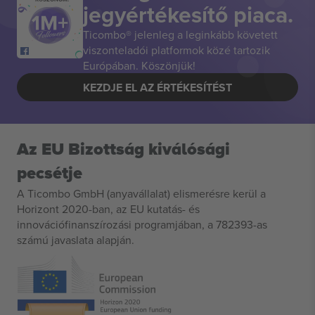
jegyértékesítő piaca.
Ticombo® jelenleg a leginkább követett
viszonteladói platformok közé tartozik
Európában. Köszönjük!
KEZDJE EL AZ ÉRTÉKESÍTÉST
Az EU Bizottság kiválósági
pecsétje
A Ticombo GmbH (anyavállalat) elismerésre kerül a
Horizont 2020-ban, az EU kutatás- és
innovációfinanszírozási programjában, a 782393-as
számú javaslata alapján.