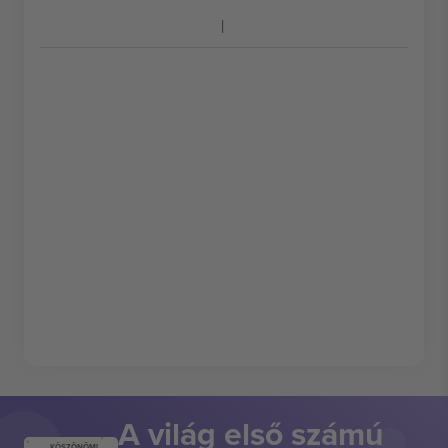
A világ első számú
KÖSZÖNÖM!