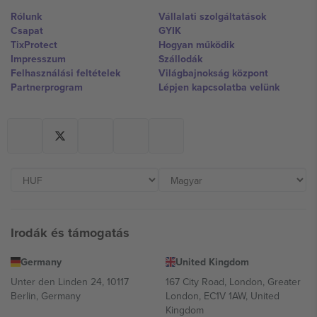
Rólunk
Vállalati szolgáltatások
Csapat
GYIK
TixProtect
Hogyan működik
Impresszum
Szállodák
Felhasználási feltételek
Világbajnokság központ
Partnerprogram
Lépjen kapcsolatba velünk
Irodák és támogatás
Germany
United Kingdom
Unter den Linden 24, 10117
167 City Road, London, Greater
Berlin, Germany
London, EC1V 1AW, United
Kingdom