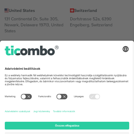
United States
Switzerland
131 Continental Dr, Suite 305,
Dorfstrasse 52a, 6390
Newark, Delaware 19713, United
Engelberg, Switzerland
States
Bulgaria
United Arab Emirates
Regus Sofia City West, bul
UAE Dubai Silicon Oasis, DDP
Totleben 53-55, 1606 Sofia,
Building A1, Office 302, Dubai,
Bulgaria
United Arab Emirates
Mexico
Av Chapultepec 360, Roma
Norte, Cuauhtémoc, 06700
Ciudad de México, CDMX,
Mexico
A platformszolgáltató jogi személye helytől, eseménytől és/vagy
tartománytól függően változhat. A részletekért tekintse meg az
adott esemény oldalát, az Impresszumot és a Feltételeket.,
Impresszum
és
Feltételek.
© 2026 Ticombo. Minden jog fenntartva.