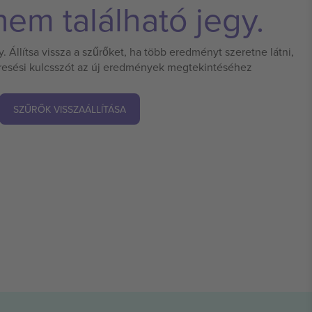
em található jegy.
 Állítsa vissza a szűrőket, ha több eredményt szeretne látni,
eresési kulcsszót az új eredmények megtekintéséhez
SZŰRŐK VISSZAÁLLÍTÁSA