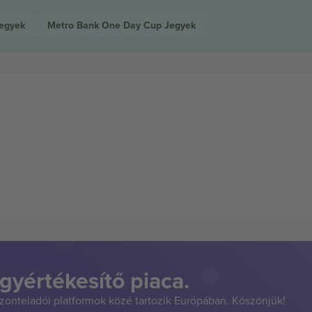
egyek
Metro Bank One Day Cup
Jegyek
gyértékesítő piaca.
szonteladói platformok közé tartozik Európában. Köszönjük!