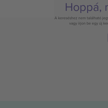
Hoppá, n
A kereséshez nem található jegy.
vagy írjon be egy új k