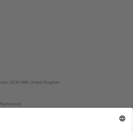
ondon, EC1V 1AW, United Kingdom
Switzerland
ding A1, Office 302, Dubai, United Arab Emirates