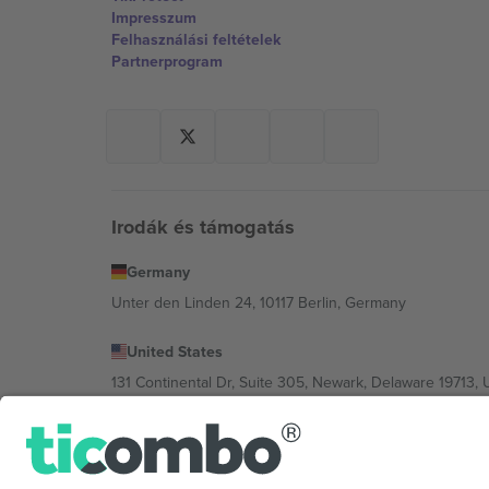
Impresszum
Felhasználási feltételek
Partnerprogram
Irodák és támogatás
Germany
Unter den Linden 24, 10117 Berlin, Germany
United States
131 Continental Dr, Suite 305, Newark, Delaware 19713, 
Bulgaria
Regus Sofia City West, bul Totleben 53-55, 1606 Sofia, B