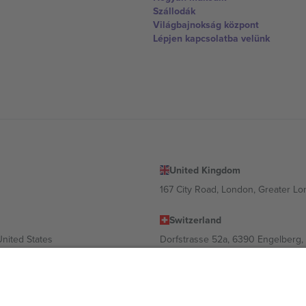
Szállodák
Világbajnokság központ
Lépjen kapcsolatba velünk
United Kingdom
167 City Road, London, Greater L
Switzerland
United States
Dorfstrasse 52a, 6390 Engelberg, 
United Arab Emirates
ulgaria
UAE Dubai Silicon Oasis, DDP Buil