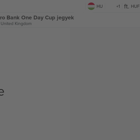
HU
+1
HUF
etro Bank One Day Cup jegyek
, United Kingdom
e