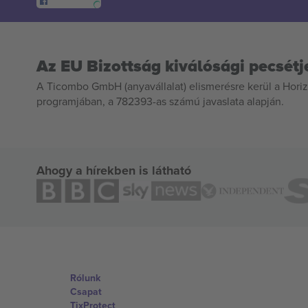
Az EU Bizottság kiválósági pecsétj
A Ticombo GmbH (anyavállalat) elismerésre kerül a Horiz
programjában, a 782393-as számú javaslata alapján.
Ahogy a hírekben is látható
Rólunk
Csapat
TixProtect