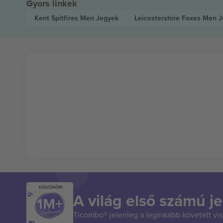
Gyors linkek
Kent Spitfires Men
Jegyek
Leicestershire Foxes Men
J
KÖSZÖNÖM!
A világ első számú je
Ticombo® jelenleg a leginkább követett vi