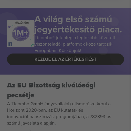
A világ első számú
KÖSZÖNÖM!
jegyértékesítő piaca.
Ticombo® jelenleg a leginkább követett
viszonteladói platformok közé tartozik
Európában. Köszönjük!
KEZDJE EL AZ ÉRTÉKESÍTÉST
Az EU Bizottság kiválósági
pecsétje
A Ticombo GmbH (anyavállalat) elismerésre kerül a
Horizont 2020-ban, az EU kutatás- és
innovációfinanszírozási programjában, a 782393-as
számú javaslata alapján.