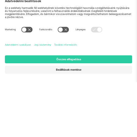
Rólunk
Vállalati szolgáltatások
Csapat
GYIK
TixProtect
Hogyan működik
Impresszum
Szállodák
Felhasználási feltételek
Világbajnokság központ
Partnerprogram
Lépjen kapcsolatba velünk
Irodák és támogatás