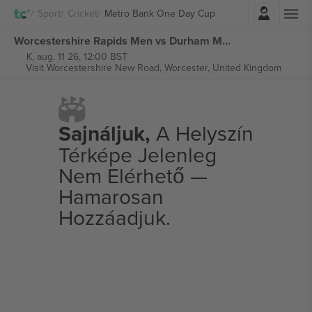
Belépés
Sport
Cricket
Metro Bank One Day Cup
Worcestershire Rapids Men vs Durham Men Metro Bank One Day Cup jegyek
K, aug. 11 26, 12:00 BST
Visit Worcestershire New Road,
Worcester, United Kingdom
Sajnáljuk,
A Helyszín
Térképe Jelenleg
Nem Elérhető —
Hamarosan
Hozzáadjuk.