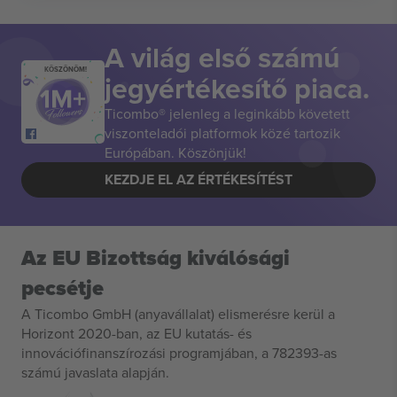
A világ első számú
KÖSZÖNÖM!
jegyértékesítő piaca.
Ticombo® jelenleg a leginkább követett
viszonteladói platformok közé tartozik
Európában. Köszönjük!
KEZDJE EL AZ ÉRTÉKESÍTÉST
Az EU Bizottság kiválósági
pecsétje
A Ticombo GmbH (anyavállalat) elismerésre kerül a
Horizont 2020-ban, az EU kutatás- és
innovációfinanszírozási programjában, a 782393-as
számú javaslata alapján.