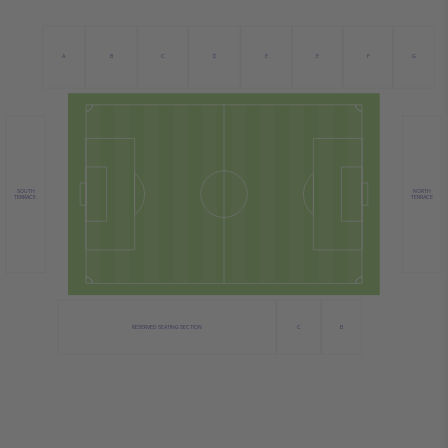
C
B
D
E
A
E
F
G
NORTH
SOUTH
TERRACE
TERRACE
C
RESERVED SEATING SECTION
B