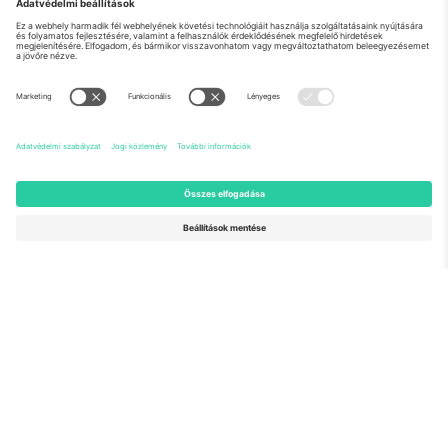
Rólunk
Vállalati szolgáltatások
Csapat
GYIK
TixProtect
Hogyan működik
Impresszum
Szállodák
Felhasználási feltételek
Világbajnokság központ
Partnerprogram
Lépjen kapcsolatba velünk
Irodák és támogatás