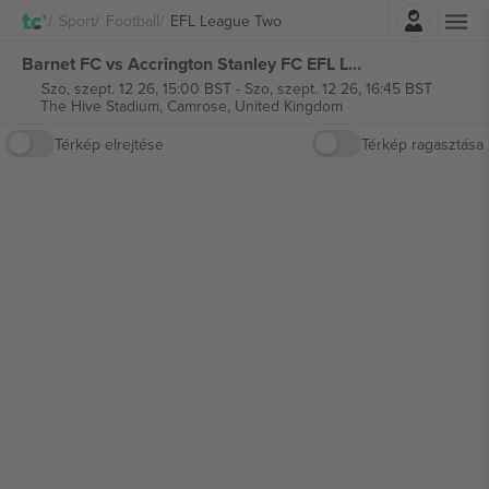
Belépés
Sport
Football
EFL League Two
Barnet FC vs Accrington Stanley FC EFL League Two jegyek
Szo, szept. 12 26, 15:00 BST
-
Szo, szept. 12 26, 16:45 BST
The Hive Stadium,
Camrose, United Kingdom
Térkép elrejtése
Térkép ragasztása