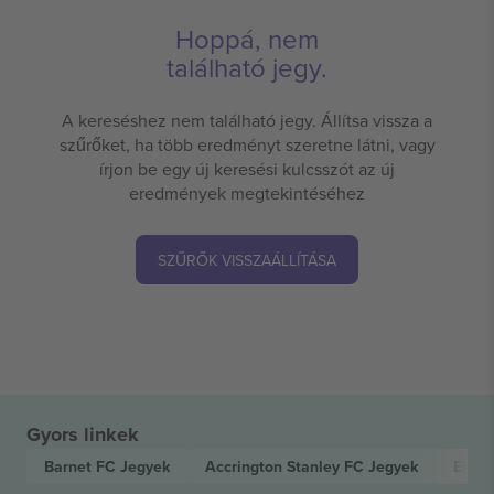
Hoppá, nem
található jegy.
A kereséshez nem található jegy. Állítsa vissza a
szűrőket, ha több eredményt szeretne látni, vagy
írjon be egy új keresési kulcsszót az új
eredmények megtekintéséhez
SZŰRŐK VISSZAÁLLÍTÁSA
Gyors linkek
Barnet FC
Jegyek
Accrington Stanley FC
Jegyek
EFL 