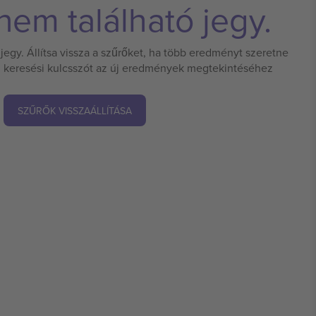
em található jegy.
jegy. Állítsa vissza a szűrőket, ha több eredményt szeretne
 új keresési kulcsszót az új eredmények megtekintéséhez
SZŰRŐK VISSZAÁLLÍTÁSA