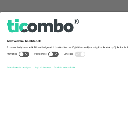
Gyors linkek
Barracas Central
Jegyek
Argentinos Juniors
Jegyek