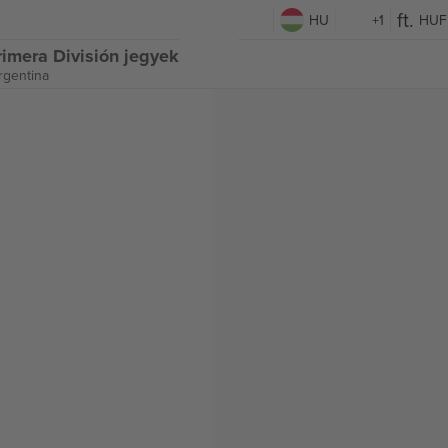
HU
+1
HUF
rimera División jegyek
rgentina