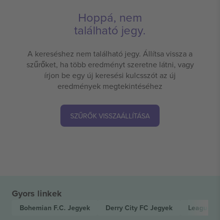
Hoppá, nem
található jegy.
A kereséshez nem található jegy. Állítsa vissza a
szűrőket, ha több eredményt szeretne látni, vagy
írjon be egy új keresési kulcsszót az új
eredmények megtekintéséhez
SZŰRŐK VISSZAÁLLÍTÁSA
Gyors linkek
Bohemian F.C.
Jegyek
Derry City FC
Jegyek
League of