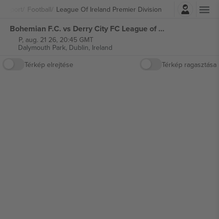
Belépés
Sport
Football
League Of Ireland Premier Division
Bohemian F.C. vs Derry City FC League of Ireland Premier Division jegyek
P, aug. 21 26, 20:45 GMT
Dalymouth Park,
Dublin, Ireland
Térkép elrejtése
Térkép ragasztása