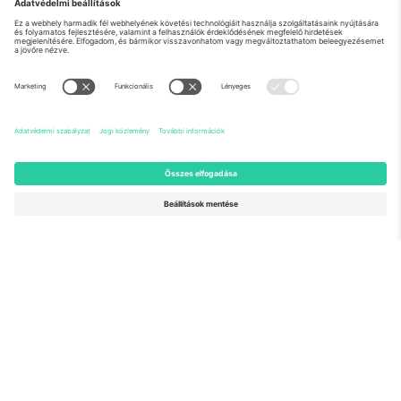
Rólunk
Vállalati szolgáltatások
Csapat
GYIK
TixProtect
Hogyan működik
Impresszum
Szállodák
Felhasználási feltételek
Világbajnokság központ
Partnerprogram
Lépjen kapcsolatba velünk
Irodák és támogatás