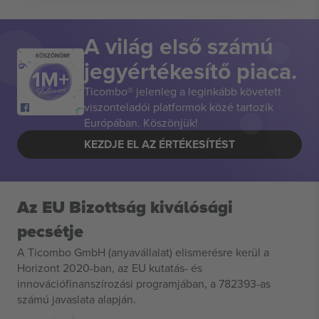
A világ első számú
KÖSZÖNÖM!
jegyértékesítő piaca.
Ticombo® jelenleg a leginkább követett
viszonteladói platformok közé tartozik
Európában. Köszönjük!
KEZDJE EL AZ ÉRTÉKESÍTÉST
Az EU Bizottság kiválósági
pecsétje
A Ticombo GmbH (anyavállalat) elismerésre kerül a
Horizont 2020-ban, az EU kutatás- és
innovációfinanszírozási programjában, a 782393-as
számú javaslata alapján.