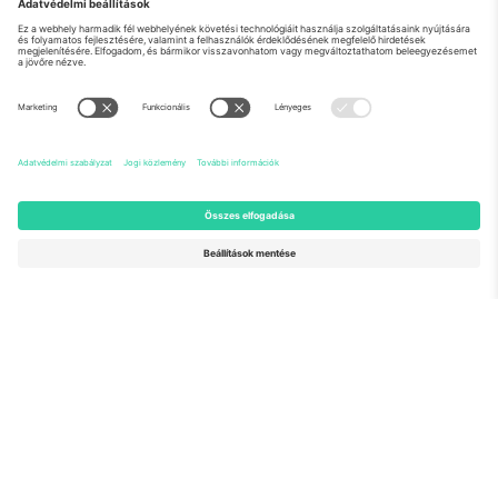
Rólunk
Vállalati szolgáltatások
Csapat
GYIK
TixProtect
Hogyan működik
Impresszum
Szállodák
Felhasználási feltételek
Világbajnokság központ
Partnerprogram
Lépjen kapcsolatba velünk
Irodák és támogatás