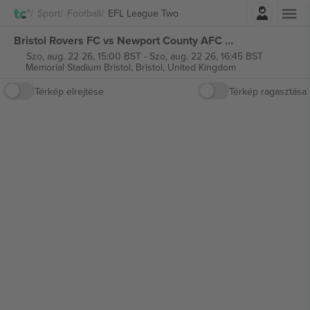
Belépés
Sport
Football
EFL League Two
Bristol Rovers FC vs Newport County AFC EFL League Two jegyek
Szo, aug. 22 26, 15:00 BST
-
Szo, aug. 22 26, 16:45 BST
Memorial Stadium Bristol,
Bristol, United Kingdom
Térkép elrejtése
Térkép ragasztása