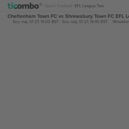
Sport
Football
EFL League Two
Cheltenham Town FC vs Shrewsbury Town FC EFL L
Szo, máj. 01 27, 15:00 BST
-
Szo, máj. 01 27, 16:45 BST
Whaddon