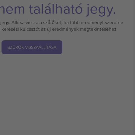
em található jegy.
jegy. Állítsa vissza a szűrőket, ha több eredményt szeretne
 új keresési kulcsszót az új eredmények megtekintéséhez
SZŰRŐK VISSZAÁLLÍTÁSA