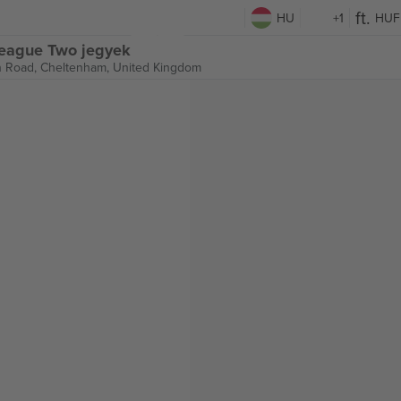
HU
+1
HUF
eague Two jegyek
 Road,
Cheltenham, United Kingdom