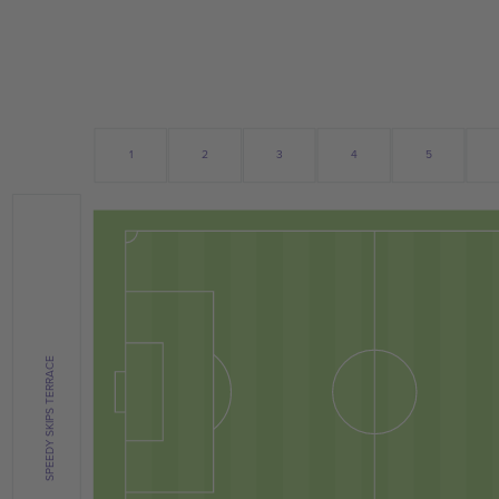
2
1
5
3
4
SPEEDY SKIPS TERRACE