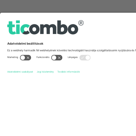
Gyors linkek
Cheltenham Town FC
Jegyek
Shrewsbury Town FC
Je