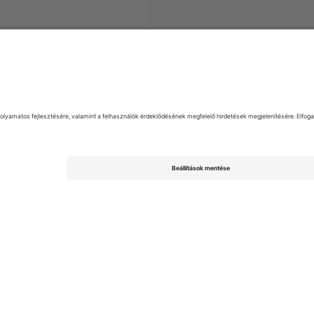
gyek
EFL League Two
Jegyek