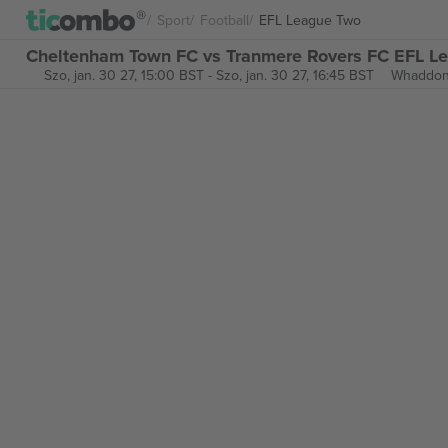
Sport
Football
EFL League Two
Cheltenham Town FC vs Tranmere Rovers FC EFL L
Szo, jan. 30 27, 15:00 BST
-
Szo, jan. 30 27, 16:45 BST
Whaddon