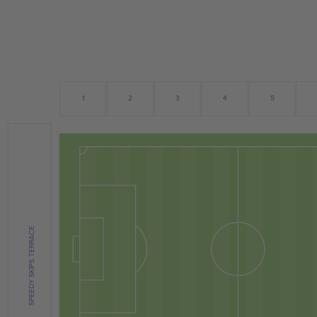
2
1
5
3
4
SPEEDY SKIPS TERRACE