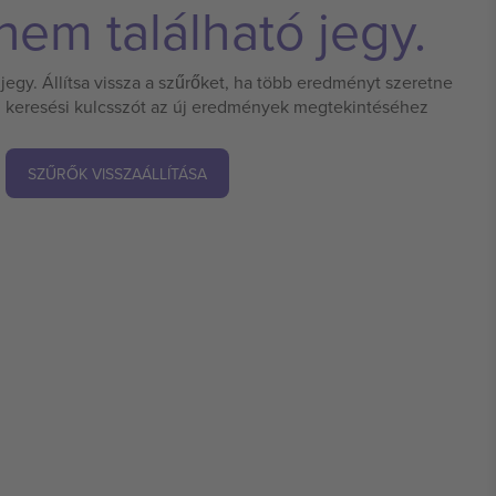
em található jegy.
jegy. Állítsa vissza a szűrőket, ha több eredményt szeretne
 új keresési kulcsszót az új eredmények megtekintéséhez
SZŰRŐK VISSZAÁLLÍTÁSA