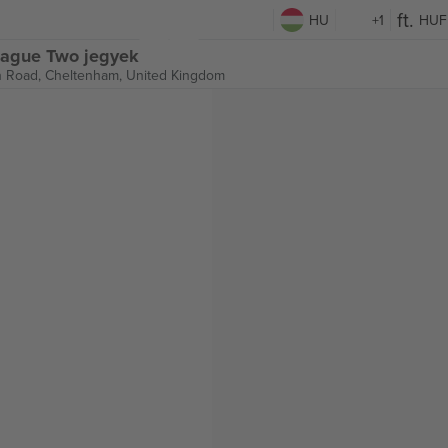
HU
+1
HUF
eague Two jegyek
 Road,
Cheltenham, United Kingdom