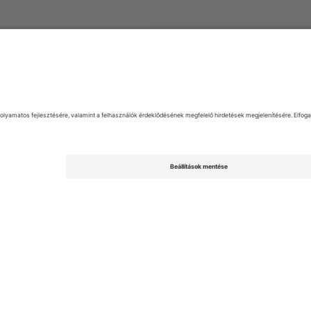
yek
EFL League Two
Jegyek