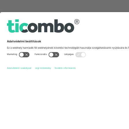
Gyors linkek
Cheltenham Town FC
Jegyek
Tranmere Rovers FC
Jeg