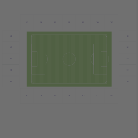
E1
E2
E3
E4
E5
FS6
FS7
N5
S1
N4
S2
N3
S3
N2
S4
N1
S5
FS1
C6
C4
C3
C2
W7
C5