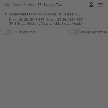
Belépés
Sport
Football
EFL League Two
Chesterfield FC vs Colchester United FC EFL League Two jegyek
K, okt. 20 26, 19:45 BST
-
K, okt. 20 26, 21:30 BST
SMH Group Stadium,
Chesterfield, United Kingdom
Térkép elrejtése
Térkép ragasztása