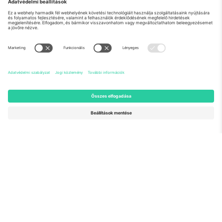
Rólunk
Vállalati szolgáltatások
Csapat
GYIK
TixProtect
Hogyan működik
Impresszum
Szállodák
Felhasználási feltételek
Világbajnokság központ
Partnerprogram
Lépjen kapcsolatba velünk
Irodák és támogatás