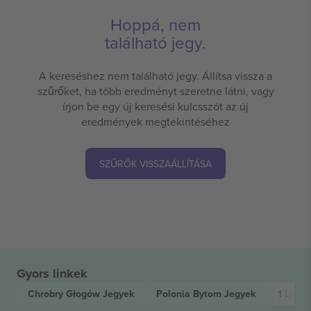
Hoppá, nem
található jegy.
A kereséshez nem található jegy. Állítsa vissza a
szűrőket, ha több eredményt szeretne látni, vagy
írjon be egy új keresési kulcsszót az új
eredmények megtekintéséhez
SZŰRŐK VISSZAÁLLÍTÁSA
Gyors linkek
Chrobry Głogów
Jegyek
Polonia Bytom
Jegyek
1 Liga