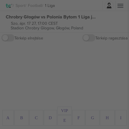
Belépés
Sport
Football
1 Liga
Chrobry Głogów vs Polonia Bytom 1 Liga jegyek
Szo, ápr. 17 27, 17:00 CEST
Stadion Chrobry Glogow,
Głogów, Poland
Térkép elrejtése
Térkép ragasztása
VIP
A
B
C
D
F
G
H
I
E