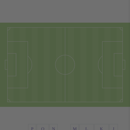
P
O
N
M
L
K
J