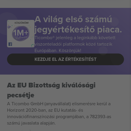
A világ első számú
KÖSZÖNÖM!
jegyértékesítő piaca.
Ticombo® jelenleg a leginkább követett
viszonteladói platformok közé tartozik
Európában. Köszönjük!
KEZDJE EL AZ ÉRTÉKESÍTÉST
Az EU Bizottság kiválósági
pecsétje
A Ticombo GmbH (anyavállalat) elismerésre kerül a
Horizont 2020-ban, az EU kutatás- és
innovációfinanszírozási programjában, a 782393-as
számú javaslata alapján.