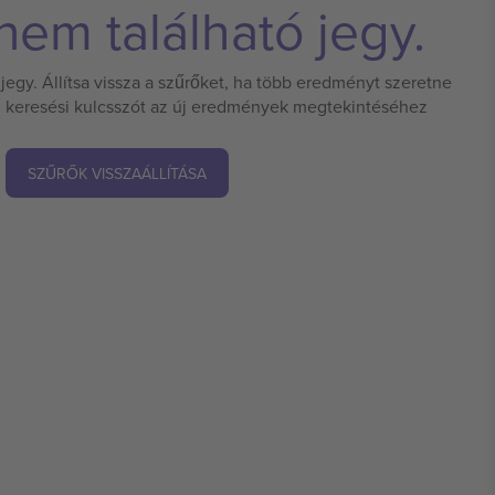
em található jegy.
jegy. Állítsa vissza a szűrőket, ha több eredményt szeretne
 új keresési kulcsszót az új eredmények megtekintéséhez
SZŰRŐK VISSZAÁLLÍTÁSA