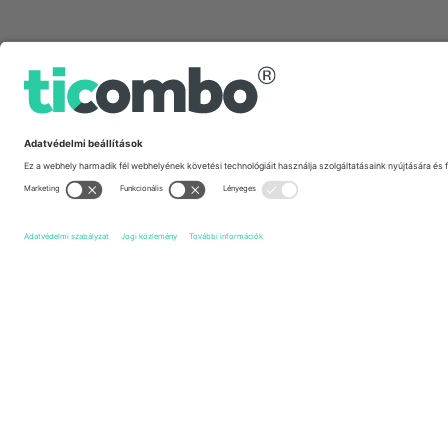
Gyors linkek
Chrobry Głogów
Jegyek
Unia Skierniewice
Jegyek