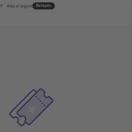
Belépés
UF
Adja el jegyeit