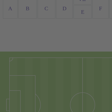
A
B
C
D
F
E