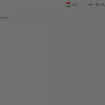
HU
+49
H
Poland