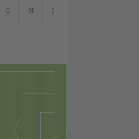
G
H
I