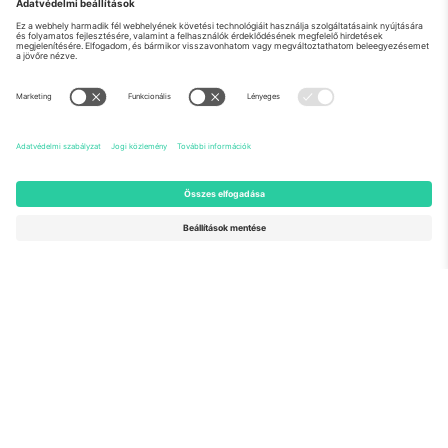
Rólunk
Vállalati szolgáltatások
Csapat
GYIK
TixProtect
Hogyan működik
Impresszum
Szállodák
Felhasználási feltételek
Világbajnokság központ
Partnerprogram
Lépjen kapcsolatba velünk
Irodák és támogatás