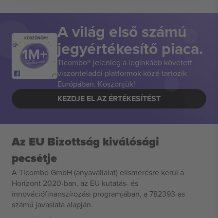
A világ első számú
KÖSZÖNÖM!
jegyértékesítő piaca.
Ticombo® jelenleg a leginkább követett
viszonteladói platformok közé tartozik
Európában. Köszönjük!
KEZDJE EL AZ ÉRTÉKESÍTÉST
Az EU Bizottság kiválósági
pecsétje
A Ticombo GmbH (anyavállalat) elismerésre kerül a
Horizont 2020-ban, az EU kutatás- és
innovációfinanszírozási programjában, a 782393-as
számú javaslata alapján.