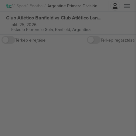
Belépés
Sport
Football
Argentine Primera División
Club Atlético Banfield vs Club Atlético Lanús Argentine Primera División jegyek
okt. 25, 2026
Estadio Florencio Sola,
Banfield, Argentina
Térkép elrejtése
Térkép ragasztása