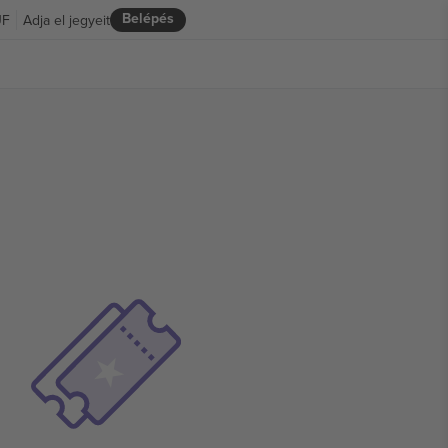
Belépés
UF
Adja el jegyeit