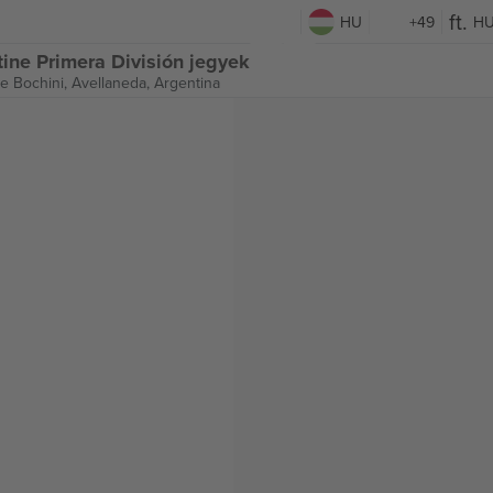
HU
+49
H
tine Primera División jegyek
ue Bochini,
Avellaneda, Argentina