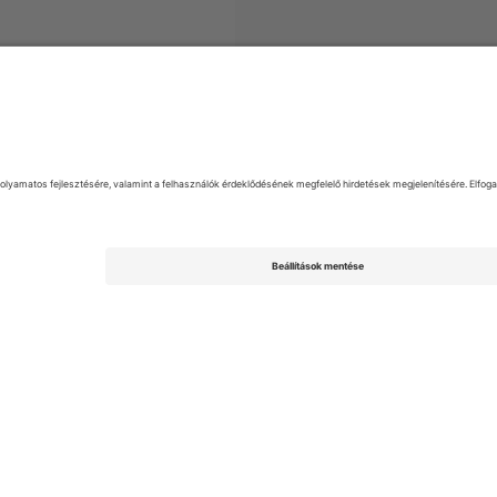
o Central Córdoba
Jegyek
Argentine Primera División
Jegyek