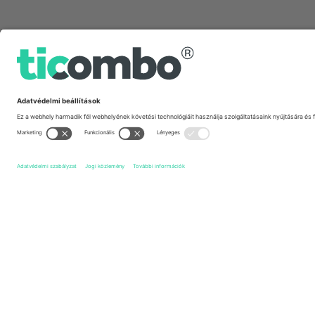
Gyors linkek
Club Atlético Independiente
Jegyek
Instituto Atlétic