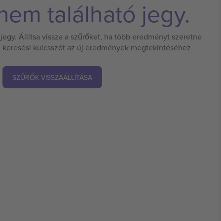
em található jegy.
jegy. Állítsa vissza a szűrőket, ha több eredményt szeretne
 új keresési kulcsszót az új eredmények megtekintéséhez
SZŰRŐK VISSZAÁLLÍTÁSA