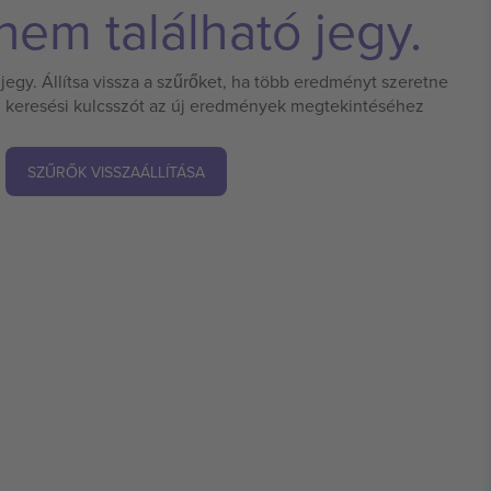
em található jegy.
jegy. Állítsa vissza a szűrőket, ha több eredményt szeretne
 új keresési kulcsszót az új eredmények megtekintéséhez
SZŰRŐK VISSZAÁLLÍTÁSA