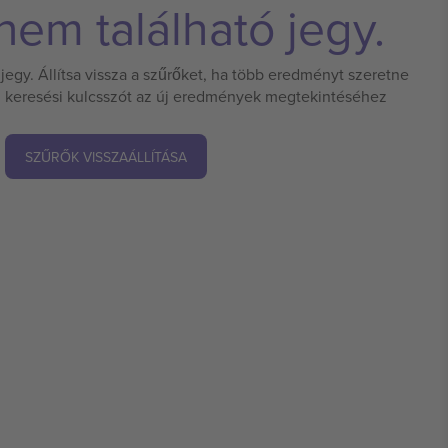
em található jegy.
jegy. Állítsa vissza a szűrőket, ha több eredményt szeretne
 új keresési kulcsszót az új eredmények megtekintéséhez
SZŰRŐK VISSZAÁLLÍTÁSA