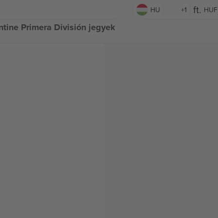
HU
+1
HUF
ntine Primera División jegyek