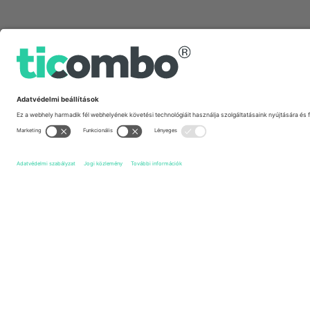
Gyors linkek
Club Atlético Tigre
Jegyek
Club Atlético Sarmiento
Je