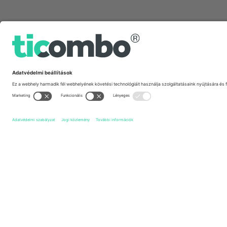
Gyors linkek
Club Atlético Unión
Jegyek
Defensa y Justicia
Jegyek