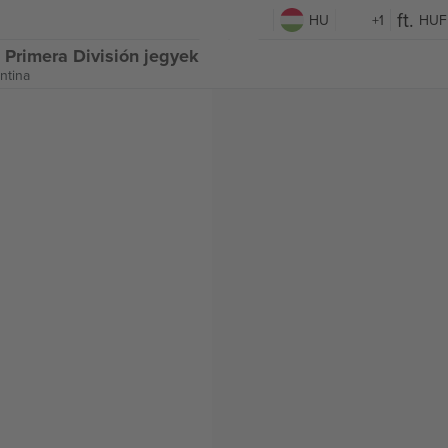
HU
+1
HUF
e Primera División jegyek
ntina