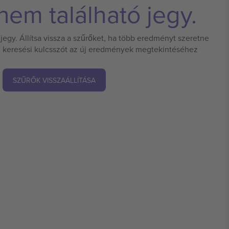
em található jegy.
jegy. Állítsa vissza a szűrőket, ha több eredményt szeretne
 új keresési kulcsszót az új eredmények megtekintéséhez
SZŰRŐK VISSZAÁLLÍTÁSA