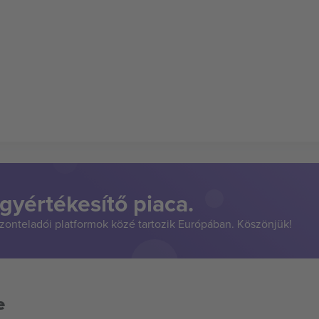
gyértékesítő piaca.
szonteladói platformok közé tartozik Európában. Köszönjük!
e