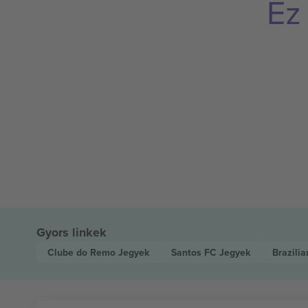
Ez
Gyors linkek
Clube do Remo
Jegyek
Santos FC
Jegyek
Brazili