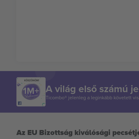
KÖSZÖNÖM!
A világ első számú je
Ticombo® jelenleg a leginkább követett vi
Az EU Bizottság kiválósági pecsétj