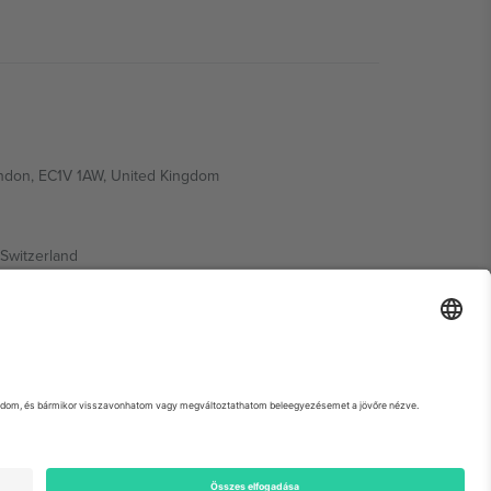
ondon, EC1V 1AW, United Kingdom
Switzerland
ding A1, Office 302, Dubai, United Arab Emirates
 adott esemény oldalát, az Impresszumot és a