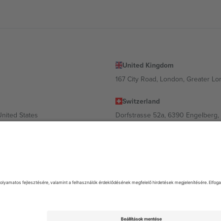
United Kingdom
167 City Road, London, Greater L
Switzerland
United States
Dorfstrasse 52a, 6390 Engelberg, 
United Arab Emirates
ulgaria
UAE Dubai Silicon Oasis, DDP Buil
 Ciudad de México, CDMX, Mexico
 és/vagy tartománytól függően változhat. A részletekért tekintse meg az
. Minden jog fenntartva.