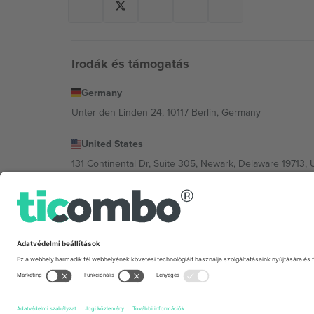
Irodák és támogatás
Germany
Unter den Linden 24, 10117 Berlin, Germany
United States
131 Continental Dr, Suite 305, Newark, Delaware 19713, 
Bulgaria
Regus Sofia City West, bul Totleben 53-55, 1606 Sofia, B
Mexico
Av Chapultepec 360, Roma Norte, Cuauhtémoc, 06700
A platformszolgáltató jogi személye helytől, eseménytől
Feltételeket.,
Impresszum
és
Feltételek.
© 2026 Ticombo