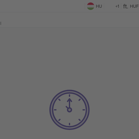
HU
+1
HUF
l