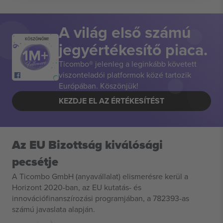
A világ első számú
KÖSZÖNÖM!
jegyértékesítő piaca.
Ticombo® jelenleg a leginkább követett
viszonteladói platformok közé tartozik
Európában. Köszönjük!
KEZDJE EL AZ ÉRTÉKESÍTÉST
Az EU Bizottság kiválósági
pecsétje
A Ticombo GmbH (anyavállalat) elismerésre kerül a
Horizont 2020-ban, az EU kutatás- és
innovációfinanszírozási programjában, a 782393-as
számú javaslata alapján.