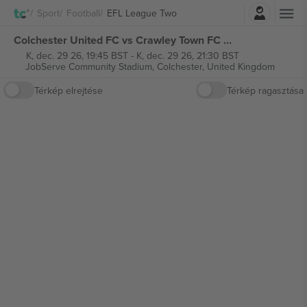
Belépés
Sport
Football
EFL League Two
Colchester United FC vs Crawley Town FC EFL League Two jegyek
K, dec. 29 26, 19:45 BST
-
K, dec. 29 26, 21:30 BST
JobServe Community Stadium,
Colchester, United Kingdom
Térkép elrejtése
Térkép ragasztása