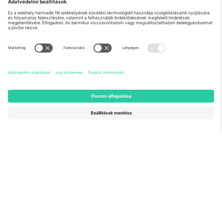
Rólunk
Vállalati szolgáltatások
Csapat
GYIK
TixProtect
Hogyan működik
Impresszum
Szállodák
Felhasználási feltételek
Világbajnokság központ
Partnerprogram
Lépjen kapcsolatba velünk
Irodák és támogatás