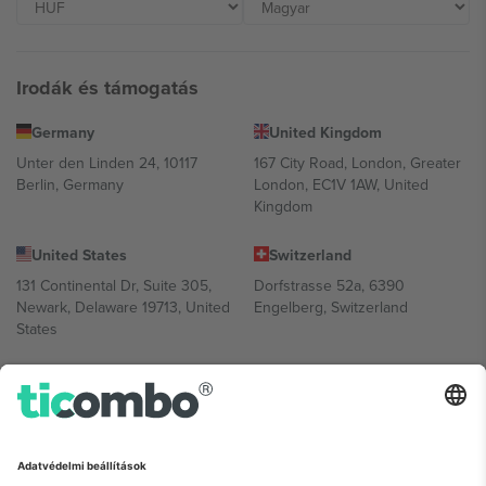
Irodák és támogatás
Germany
United Kingdom
Unter den Linden 24, 10117
167 City Road, London, Greater
Berlin, Germany
London, EC1V 1AW, United
Kingdom
United States
Switzerland
131 Continental Dr, Suite 305,
Dorfstrasse 52a, 6390
Newark, Delaware 19713, United
Engelberg, Switzerland
States
Bulgaria
United Arab Emirates
Regus Sofia City West, bul
UAE Dubai Silicon Oasis, DDP
Totleben 53-55, 1606 Sofia,
Building A1, Office 302, Dubai,
Bulgaria
United Arab Emirates