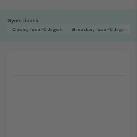
Gyors linkek
Crawley Town FC
Jegyek
Shrewsbury Town FC
Jegyek