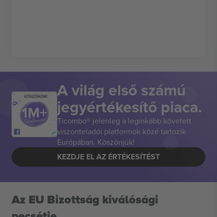
A világ első számú
KÖSZÖNÖM!
jegyértékesítő piaca.
Ticombo® jelenleg a leginkább követett
viszonteladói platformok közé tartozik
Európában. Köszönjük!
KEZDJE EL AZ ÉRTÉKESÍTÉST
Az EU Bizottság kiválósági
pecsétje