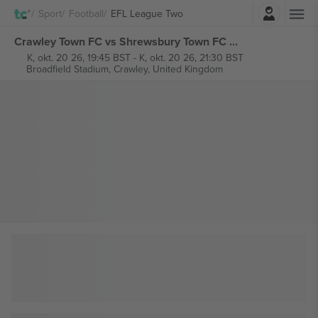
Belépés
Sport
Football
EFL League Two
Crawley Town FC vs Shrewsbury Town FC EFL League Two jegyek
K, okt. 20 26, 19:45 BST
-
K, okt. 20 26, 21:30 BST
Broadfield Stadium,
Crawley, United Kingdom