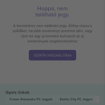
Hoppá, nem
található jegy.
A kereséshez nem található jegy. Állítsa vissza a
szűrőket, ha több eredményt szeretne látni, vagy
írjon be egy új keresési kulcsszót az új
eredmények megtekintéséhez
SZŰRŐK VISSZAÁLLÍTÁSA
Gyors linkek
Crewe Alexandra FC
Jegyek
Exeter City FC
Jegyek
EF