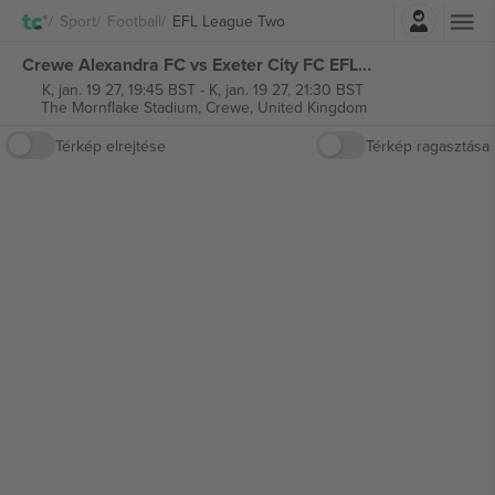
Belépés
Sport
Football
EFL League Two
Crewe Alexandra FC vs Exeter City FC EFL League Two jegyek
K, jan. 19 27, 19:45 BST
-
K, jan. 19 27, 21:30 BST
The Mornflake Stadium,
Crewe, United Kingdom
Térkép elrejtése
Térkép ragasztása