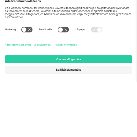
Rólunk
Vállalati szolgáltatások
Csapat
GYIK
TixProtect
Hogyan működik
Impresszum
Szállodák
Felhasználási feltételek
Világbajnokság központ
Partnerprogram
Lépjen kapcsolatba velünk
Irodák és támogatás