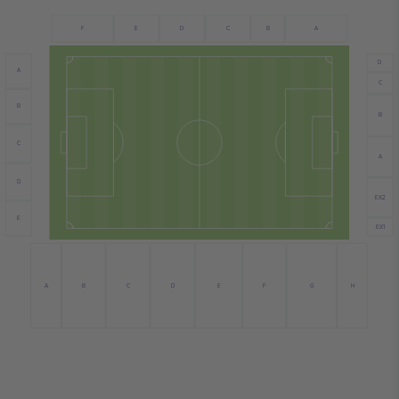
E
C
B
A
F
D
D
A
C
B
B
C
A
D
EX2
E
EX1
C
E
A
D
F
G
H
B