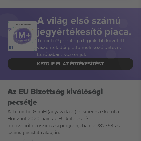
A világ első számú
KÖSZÖNÖM!
jegyértékesítő piaca.
Ticombo® jelenleg a leginkább követett
viszonteladói platformok közé tartozik
Európában. Köszönjük!
KEZDJE EL AZ ÉRTÉKESÍTÉST
Az EU Bizottság kiválósági
pecsétje
A Ticombo GmbH (anyavállalat) elismerésre kerül a
Horizont 2020-ban, az EU kutatás- és
innovációfinanszírozási programjában, a 782393-as
számú javaslata alapján.