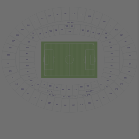
329
328
330
327
331
326
332
325
333
324
C274-C237
334
323
130
128
131
127
335
322
132
126
133
125
129
134
124
136
122
123
135
336
321
121
137
337
320
138
120
139
119
338
319
140
118
339
318
141
117
340
317
116
142
341
316
115
143
114
144
342
315
145
113
343
314
102
110
111
101
146
103
109
112
108
104
344
313
107
105
106
C113-C124
C101-C112
301
312
C219-C236
C201-C118
201
203
202
302
311
303
310
304
309
305
308
307
306