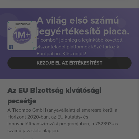
A világ első számú
KÖSZÖNÖM!
jegyértékesítő piaca.
Ticombo® jelenleg a leginkább követett
viszonteladói platformok közé tartozik
Európában. Köszönjük!
KEZDJE EL AZ ÉRTÉKESÍTÉST
Az EU Bizottság kiválósági
pecsétje
A Ticombo GmbH (anyavállalat) elismerésre kerül a
Horizont 2020-ban, az EU kutatás- és
innovációfinanszírozási programjában, a 782393-as
számú javaslata alapján.