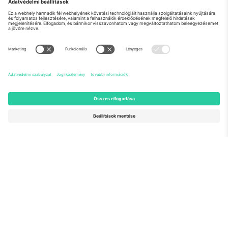
Rólunk
Vállalati szolgáltatások
Csapat
GYIK
TixProtect
Hogyan működik
Impresszum
Szállodák
Felhasználási feltételek
Világbajnokság központ
Partnerprogram
Lépjen kapcsolatba velünk
Irodák és támogatás