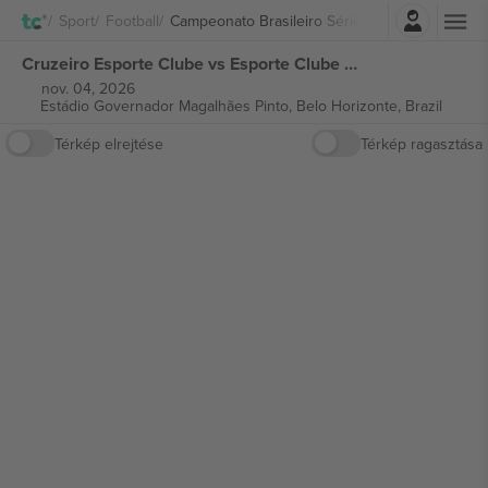
Belépés
Sport
Football
Campeonato Brasileiro Série A
Cruzeiro Esporte Clube vs Esporte Clube Bahia Campeonato Brasileiro Série A jegyek
nov. 04, 2026
Estádio Governador Magalhães Pinto,
Belo Horizonte, Brazil
Térkép elrejtése
Térkép ragasztása