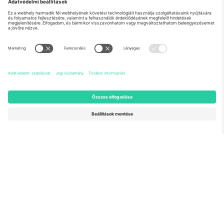
Rólunk
Vállalati szolgáltatások
Csapat
GYIK
TixProtect
Hogyan működik
Impresszum
Szállodák
Felhasználási feltételek
Világbajnokság központ
Partnerprogram
Lépjen kapcsolatba velünk
Irodák és támogatás