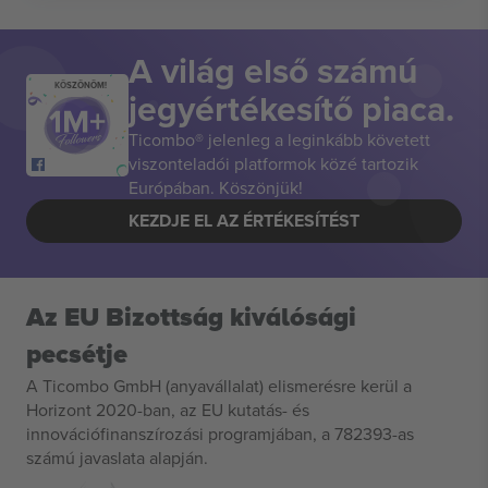
A világ első számú
KÖSZÖNÖM!
jegyértékesítő piaca.
Ticombo® jelenleg a leginkább követett
viszonteladói platformok közé tartozik
Európában. Köszönjük!
KEZDJE EL AZ ÉRTÉKESÍTÉST
Az EU Bizottság kiválósági
pecsétje
A Ticombo GmbH (anyavállalat) elismerésre kerül a
Horizont 2020-ban, az EU kutatás- és
innovációfinanszírozási programjában, a 782393-as
számú javaslata alapján.