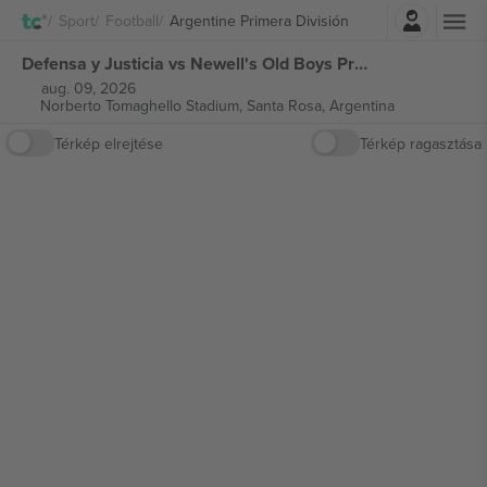
Belépés
Sport
Football
Argentine Primera División
Defensa y Justicia vs Newell's Old Boys Primera División jegyek
aug. 09, 2026
Norberto Tomaghello Stadium,
Santa Rosa, Argentina
Térkép elrejtése
Térkép ragasztása