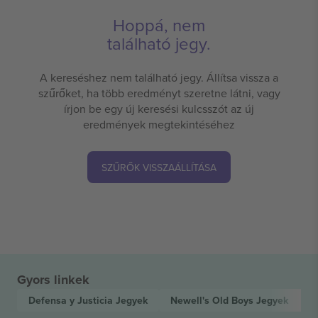
Hoppá, nem
található jegy.
A kereséshez nem található jegy. Állítsa vissza a
szűrőket, ha több eredményt szeretne látni, vagy
írjon be egy új keresési kulcsszót az új
eredmények megtekintéséhez
SZŰRŐK VISSZAÁLLÍTÁSA
Gyors linkek
Defensa y Justicia
Jegyek
Newell's Old Boys
Jegyek
A