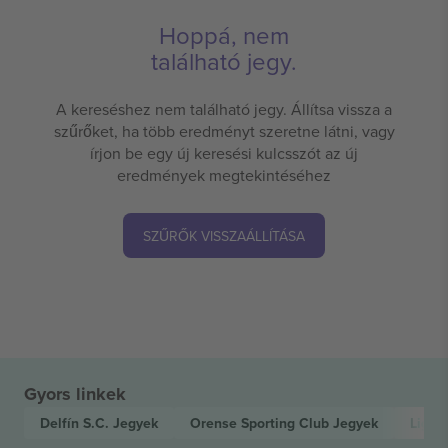
Hoppá, nem
található jegy.
A kereséshez nem található jegy. Állítsa vissza a
szűrőket, ha több eredményt szeretne látni, vagy
írjon be egy új keresési kulcsszót az új
eredmények megtekintéséhez
SZŰRŐK VISSZAÁLLÍTÁSA
Gyors linkek
Delfín S.C.
Jegyek
Orense Sporting Club
Jegyek
LigaP