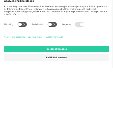
Rólunk
Vállalati szolgáltatások
Csapat
GYIK
TixProtect
Hogyan működik
Impresszum
Szállodák
Felhasználási feltételek
Világbajnokság központ
Partnerprogram
Lépjen kapcsolatba velünk
Irodák és támogatás