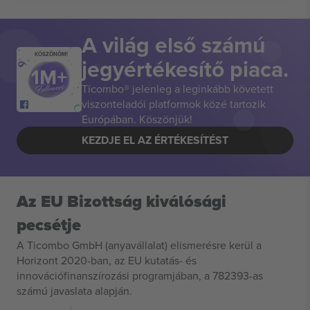
A világ első számú
KÖSZÖNÖM!
jegyértékesítő piaca.
Ticombo® jelenleg a leginkább követett
viszonteladói platformok közé tartozik
Európában. Köszönjük!
KEZDJE EL AZ ÉRTÉKESÍTÉST
Az EU Bizottság kiválósági
pecsétje
A Ticombo GmbH (anyavállalat) elismerésre kerül a
Horizont 2020-ban, az EU kutatás- és
innovációfinanszírozási programjában, a 782393-as
számú javaslata alapján.