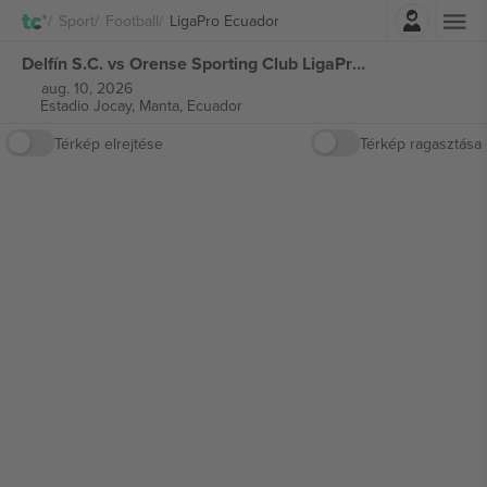
Belépés
Sport
Football
LigaPro Ecuador
Delfín S.C. vs Orense Sporting Club LigaPro Ecuador jegyek
aug. 10, 2026
Estadio Jocay,
Manta, Ecuador
Térkép elrejtése
Térkép ragasztása