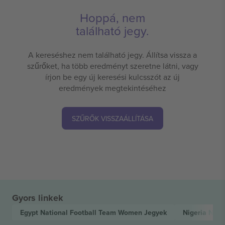
Hoppá, nem
található jegy.
A kereséshez nem található jegy. Állítsa vissza a
szűrőket, ha több eredményt szeretne látni, vagy
írjon be egy új keresési kulcsszót az új
eredmények megtekintéséhez
SZŰRŐK VISSZAÁLLÍTÁSA
Gyors linkek
Egypt National Football Team Women
Jegyek
Nigeria Nat