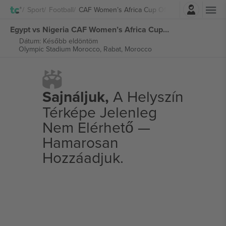
Belépés
Sport
Football
CAF Women’s Africa Cup Of Nations
Egypt vs Nigeria CAF Women’s Africa Cup of Nations 2026 jegyek
Dátum: Később eldöntöm
Olympic Stadium Morocco,
Rabat, Morocco
Sajnáljuk,
A Helyszín
Térképe Jelenleg
Nem Elérhető —
Hamarosan
Hozzáadjuk.