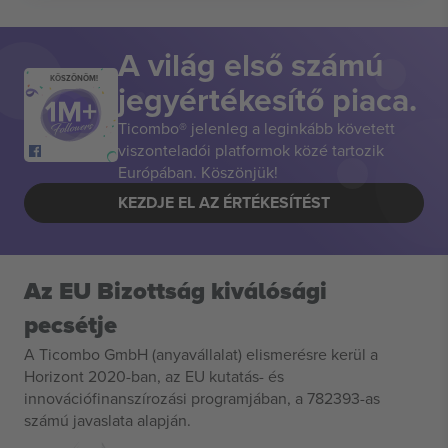
A világ első számú
KÖSZÖNÖM!
jegyértékesítő piaca.
Ticombo® jelenleg a leginkább követett
viszonteladói platformok közé tartozik
Európában. Köszönjük!
KEZDJE EL AZ ÉRTÉKESÍTÉST
Az EU Bizottság kiválósági
pecsétje
A Ticombo GmbH (anyavállalat) elismerésre kerül a
Horizont 2020-ban, az EU kutatás- és
innovációfinanszírozási programjában, a 782393-as
számú javaslata alapján.