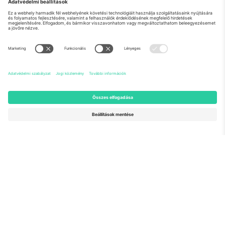
Rólunk
Vállalati szolgáltatások
Csapat
GYIK
TixProtect
Hogyan működik
Impresszum
Szállodák
Felhasználási feltételek
Világbajnokság központ
Partnerprogram
Lépjen kapcsolatba velünk
Irodák és támogatás