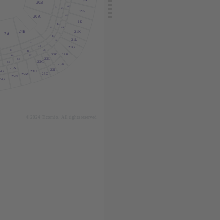
19N
20B
62
5
45
19G
63
20
A
1K
44
6
64
24B
21K
2
A
43
21
L
65
7
42
21G
66
8
41
21H
23K
67
40
23
L
68
23G
69
0
23K
25N
23
L
23H
5G
23G
25M
25N
25G
© 2024
T
icombo.
All rights reserved