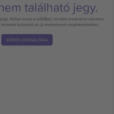
em található jegy.
jegy. Állítsa vissza a szűrőket, ha több eredményt szeretne
 új keresési kulcsszót az új eredmények megtekintéséhez
SZŰRŐK VISSZAÁLLÍTÁSA