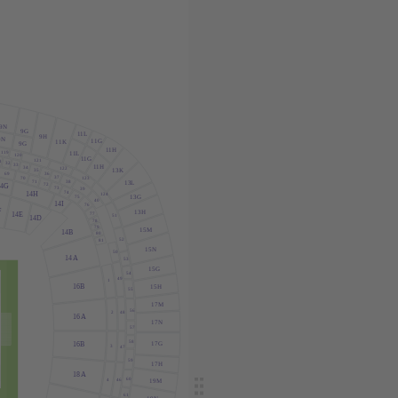
9N
9G
1
1
L
9H
9N
1
1G
1
1K
9G
1
1H
119
1
1
L
120
1
1G
121
1
32
33
1
1H
34
122
13K
35
36
69
37
70
123
38
71
13
L
72
14G
73
39
74
14H
124
13G
75
40
14I
76
F
13H
77
14E
51
14D
78
79
15M
14B
80
52
81
15N
50
14
A
53
15G
54
49
1
16B
15H
55
17M
56
2
48
16
A
17N
57
58
16B
17G
3
47
59
17H
18
A
60
4
46
19M
61