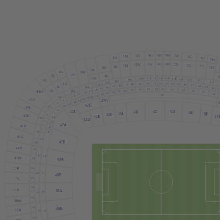
5G
5H
7M
5N
7N
5M
7G
3H
7H
9M
5G
5H
7M
5N
7N
5M
7G
7H
3H
3G
9M
3N
1G
3M
1H
1
L
3G
3N
112
113
110
111
114
109
115
108
116
1K
117
107
118
106
21
22
23
1G
20
24
19
25
18
105
26
17
27
16
28
15
1
L
104
29
14
30
13
62
63
3
61
64
60
12
65
59
1K
58
66
11
103
43H
57
67
56
10
55
68
9
54
82
8
53
102
52
7
51
50
43G
6
42G
49
48
5
47
42H
101
46
43
L
4
45
4C
6D
42I
4B
6E
2
A
8F
42F
3
43K
42E
14
44
100
42D
2
43
42
A
41H
42
1
99
41
41G
23
42B
98
41N
97
24
22
41M
96
40
A
95
39H
21
25
40B
94
39G
93
39N
38
A
20
26
92
39M
91
38B
37H
19
27
90