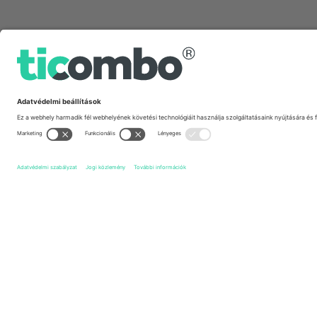
Gyors linkek
Eintracht Braunschweig
Jegyek
VfL Wolfsburg
Jegyek