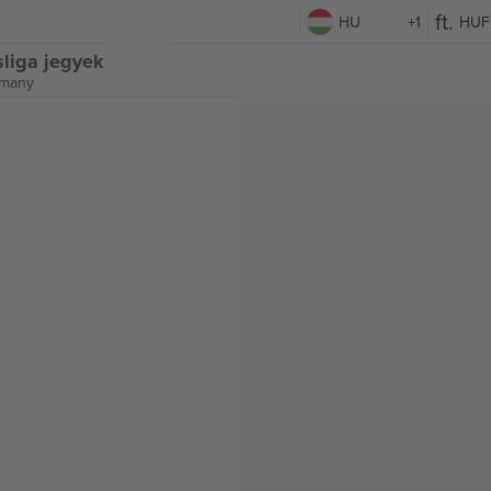
HU
+1
HUF
sliga jegyek
rmany