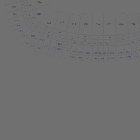
37G
36
A
89
18
28
37N
88
36B
37M
29
17
87
35H
32B
32
A
30
32
A
30B
28
A
28B
26
A
26B
35G
86
16
31
35
L
15
85
32
9
14
33
35K
33H
84
10
13
12
11
39
83
34
33G
82
38
33
L
35
7
36
37
81
71
80
72
33H
79
73
78
31G
74
77
76
75
2
31N
31K
33G
31H
33
L
31G
31N
25H
31M
27M
29H
29N
29M
27H
27G
27N
29G
25H
27M
31M
29H
27N
29G
27G
27H
29N
29M