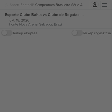
Belépés
Sport
Football
Campeonato Brasileiro Série A
Esporte Clube Bahia vs Clube de Regatas do Flamengo Campeonato Brasileiro Série A jegyek
okt. 18, 2026
Fonte Nova Arena,
Salvador, Brazil
Térkép elrejtése
Térkép ragasztása