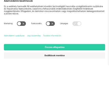
Rólunk
Vállalati szolgáltatások
Csapat
GYIK
TixProtect
Hogyan működik
Impresszum
Szállodák
Felhasználási feltételek
Világbajnokság központ
Partnerprogram
Lépjen kapcsolatba velünk
Irodák és támogatás