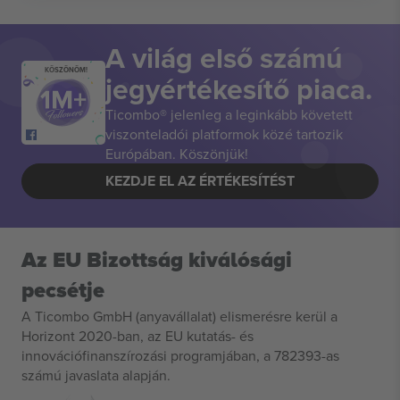
A világ első számú
KÖSZÖNÖM!
jegyértékesítő piaca.
Ticombo® jelenleg a leginkább követett
viszonteladói platformok közé tartozik
Európában. Köszönjük!
KEZDJE EL AZ ÉRTÉKESÍTÉST
Az EU Bizottság kiválósági
pecsétje
A Ticombo GmbH (anyavállalat) elismerésre kerül a
Horizont 2020-ban, az EU kutatás- és
innovációfinanszírozási programjában, a 782393-as
számú javaslata alapján.