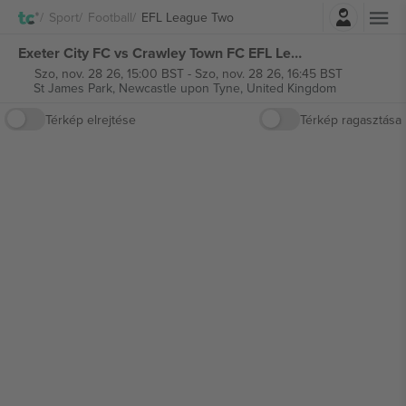
Belépés
Sport
Football
EFL League Two
Exeter City FC vs Crawley Town FC EFL League Two jegyek
Szo, nov. 28 26, 15:00 BST
-
Szo, nov. 28 26, 16:45 BST
St James Park,
Newcastle upon Tyne, United Kingdom
Térkép elrejtése
Térkép ragasztása