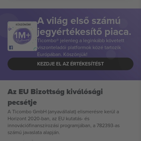
A világ első számú
KÖSZÖNÖM!
jegyértékesítő piaca.
Ticombo® jelenleg a leginkább követett
viszonteladói platformok közé tartozik
Európában. Köszönjük!
KEZDJE EL AZ ÉRTÉKESÍTÉST
Az EU Bizottság kiválósági
pecsétje
A Ticombo GmbH (anyavállalat) elismerésre kerül a
Horizont 2020-ban, az EU kutatás- és
innovációfinanszírozási programjában, a 782393-as
számú javaslata alapján.