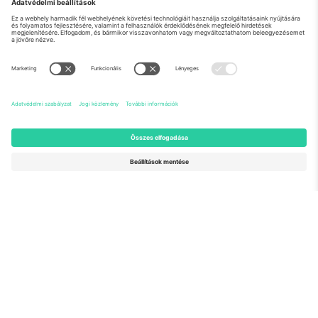
Rólunk
Vállalati szolgáltatások
Csapat
GYIK
TixProtect
Hogyan működik
Impresszum
Szállodák
Felhasználási feltételek
Világbajnokság központ
Partnerprogram
Lépjen kapcsolatba velünk
Irodák és támogatás