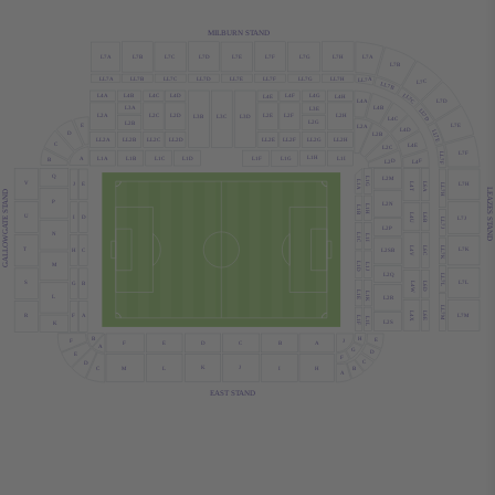
MILBURN STAND
L7A
L7C
L7D
L7G
L7H
L7B
L7A
L7E
L7F
L7B
LL7A
LL7B
LL7C
LL7D
LL7G
LL7H
LL7E
LL7F
LL7A
L7C
LL7B
LL7C
L4A
L4B
L4C
L4D
L4G
L4F
L4H
L4E
L4A
L7D
L3A
L4B
L3E
LL7D
L2A
L2C
L2D
L2H
L2E
L2F
L3D
L3B
L3C
L4C
L2G
L2B
L7E
E
L2A
L4D
LL7E
D
L2B
LL2D
LL2A
LL2B
LL2C
LL2G
LL2H
LL2E
LL2F
C
L4E
L2C
L7F
LL7F
L1H
L1B
L1C
L1D
L1G
L1F
L1I
A
L1A
B
L2D
L4F
Q
L1G
L2M
L1A
V
L4T
L6A
E
J
L7H
LL7H
LEAZES STAN
GALLOWGATE STAND
P
L2N
L1H
L1B
L4U
L6B
U
D
I
L7J
LL7J
L2P
N
L1C
L1I
L4V
LL7K
L6C
T
L7K
H
C
L2SB
L1D
L1J
M
L2Q
LL7L
S
L7L
L4W
L6D
G
B
L1E
L1K
L
L2R
LL7M
L6E
L4X
L7M
R
A
F
L1F
L1L
L2S
K
B
H
E
F
J
C
B
F
D
A
E
A
G
D
E
F
C
D
K
J
M
H
L
I
B
C
A
EAST STAND