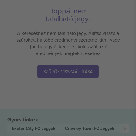
Hoppá, nem
található jegy.
A kereséshez nem található jegy. Állítsa vissza a
szűrőket, ha több eredményt szeretne látni, vagy
írjon be egy új keresési kulcsszót az új
eredmények megtekintéséhez
SZŰRŐK VISSZAÁLLÍTÁSA
Gyors linkek
Exeter City FC
Jegyek
Crawley Town FC
Jegyek
EFL L