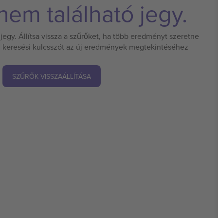
em található jegy.
jegy. Állítsa vissza a szűrőket, ha több eredményt szeretne
 új keresési kulcsszót az új eredmények megtekintéséhez
SZŰRŐK VISSZAÁLLÍTÁSA