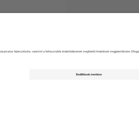
EFL League Two
Jegyek