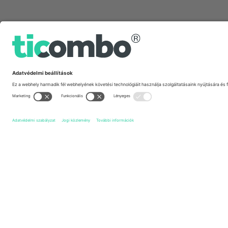
Gyors linkek
Fleetwood Town FC
Jegyek
Bristol Rovers FC
Jegyek