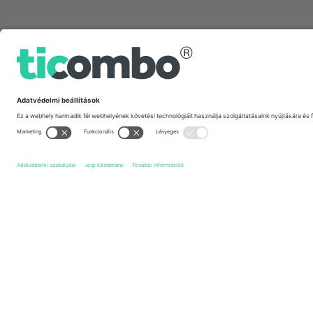
Gyors linkek
Fleetwood Town FC
Jegyek
Rotherham United FC
Jeg