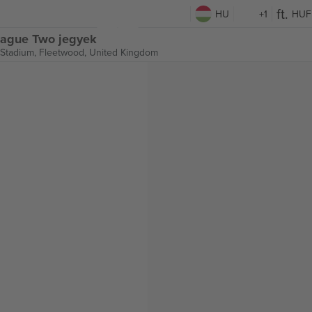
HU
+1
HUF
eague Two jegyek
 Stadium,
Fleetwood, United Kingdom