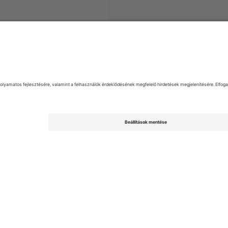
yek
EFL League Two
Jegyek