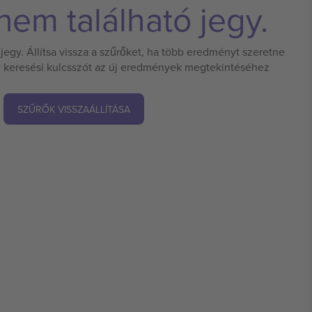
em található jegy.
jegy. Állítsa vissza a szűrőket, ha több eredményt szeretne
 új keresési kulcsszót az új eredmények megtekintéséhez
SZŰRŐK VISSZAÁLLÍTÁSA