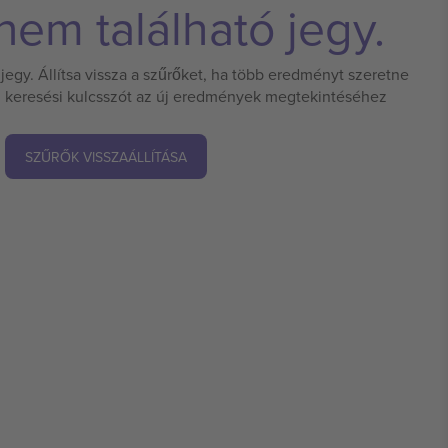
em található jegy.
jegy. Állítsa vissza a szűrőket, ha több eredményt szeretne
 új keresési kulcsszót az új eredmények megtekintéséhez
SZŰRŐK VISSZAÁLLÍTÁSA