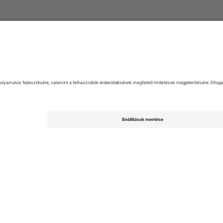
FL League Two
Jegyek