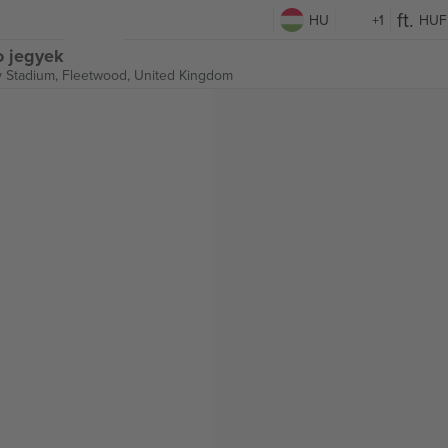
HU
+1
HUF
o jegyek
 Stadium,
Fleetwood, United Kingdom