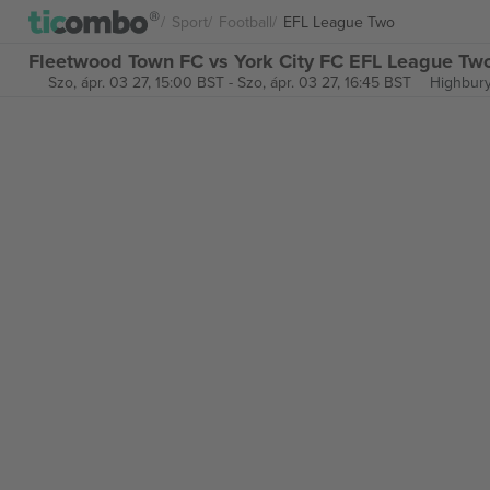
Sport
Football
EFL League Two
Fleetwood Town FC vs York City FC EFL League Tw
Szo, ápr. 03 27, 15:00 BST
-
Szo, ápr. 03 27, 16:45 BST
Highbury