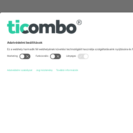
Gyors linkek
Fleetwood Town FC
Jegyek
York City FC
Jegyek
E