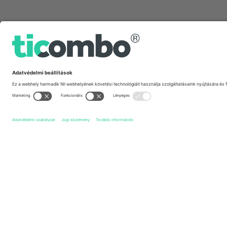
Gyors linkek
Grimsby Town FC
Jegyek
Accrington Stanley FC
Jegye