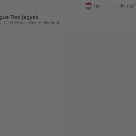
HU
+1
HUF
ague Two jegyek
k,
Cleethorpes, United Kingdom