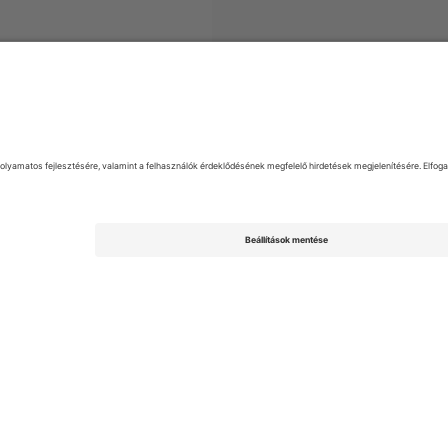
k
EFL League Two
Jegyek