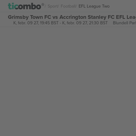
Sport
Football
EFL League Two
Grimsby Town FC vs Accrington Stanley FC EFL Le
K, febr. 09 27, 19:45 BST
-
K, febr. 09 27, 21:30 BST
Blundell Par