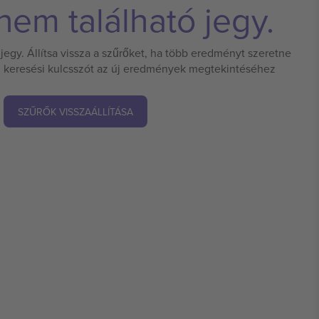
em található jegy.
jegy. Állítsa vissza a szűrőket, ha több eredményt szeretne
 új keresési kulcsszót az új eredmények megtekintéséhez
SZŰRŐK VISSZAÁLLÍTÁSA