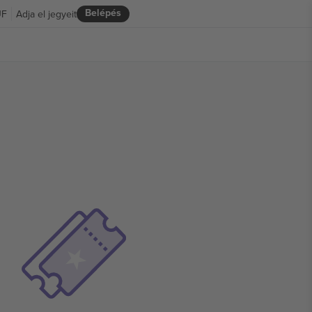
Belépés
UF
Adja el jegyeit