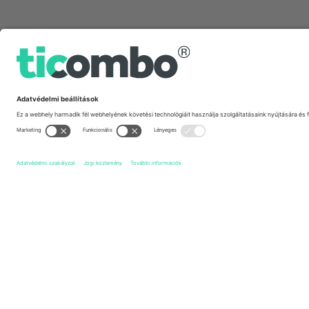
Gyors linkek
Grimsby Town FC
Jegyek
Salford City FC
Jegyek