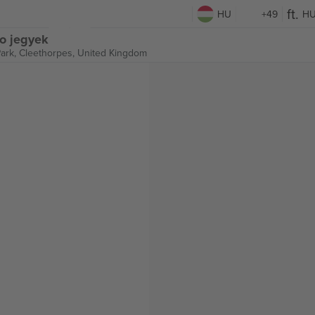
HU
+49
H
o jegyek
Park,
Cleethorpes, United Kingdom