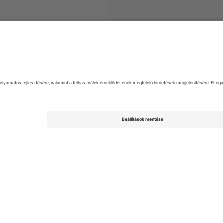
EFL League Two
Jegyek