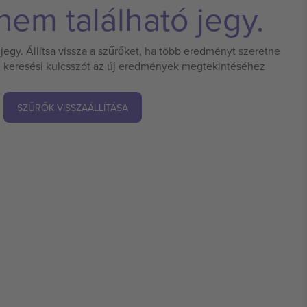
em található jegy.
jegy. Állítsa vissza a szűrőket, ha több eredményt szeretne
 új keresési kulcsszót az új eredmények megtekintéséhez
SZŰRŐK VISSZAÁLLÍTÁSA