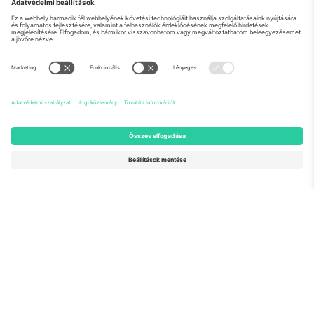
Rólunk
Vállalati szolgáltatások
Csapat
GYIK
TixProtect
Hogyan működik
Impresszum
Szállodák
Felhasználási feltételek
Világbajnokság központ
Partnerprogram
Lépjen kapcsolatba velünk
Irodák és támogatás