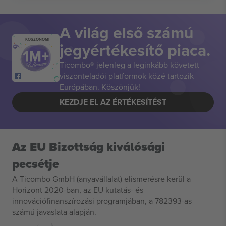
A világ első számú
KÖSZÖNÖM!
jegyértékesítő piaca.
Ticombo® jelenleg a leginkább követett
viszonteladói platformok közé tartozik
Európában. Köszönjük!
KEZDJE EL AZ ÉRTÉKESÍTÉST
Az EU Bizottság kiválósági
pecsétje
A Ticombo GmbH (anyavállalat) elismerésre kerül a
Horizont 2020-ban, az EU kutatás- és
innovációfinanszírozási programjában, a 782393-as
számú javaslata alapján.