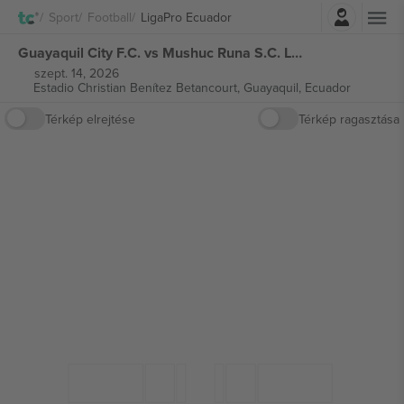
Belépés
Sport
Football
LigaPro Ecuador
Guayaquil City F.C. vs Mushuc Runa S.C. LigaPro Ecuador jegyek
szept. 14, 2026
Estadio Christian Benítez Betancourt,
Guayaquil, Ecuador
Térkép elrejtése
Térkép ragasztása