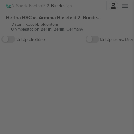
Belépés
Sport
Football
2. Bundesliga
Hertha BSC vs Arminia Bielefeld 2. Bundesliga jegyek
Dátum: Később eldöntöm
Olympiastadion Berlin,
Berlin, Germany
Térkép elrejtése
Térkép ragasztása