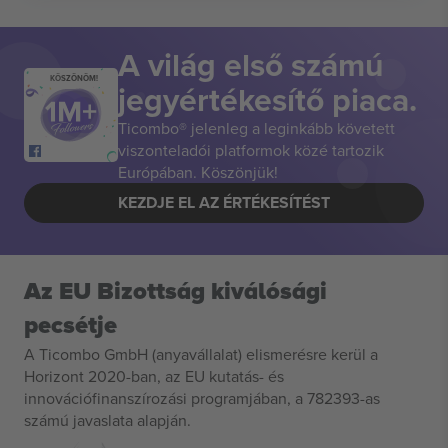
A világ első számú
KÖSZÖNÖM!
jegyértékesítő piaca.
Ticombo® jelenleg a leginkább követett
viszonteladói platformok közé tartozik
Európában. Köszönjük!
KEZDJE EL AZ ÉRTÉKESÍTÉST
Az EU Bizottság kiválósági
pecsétje
A Ticombo GmbH (anyavállalat) elismerésre kerül a
Horizont 2020-ban, az EU kutatás- és
innovációfinanszírozási programjában, a 782393-as
számú javaslata alapján.