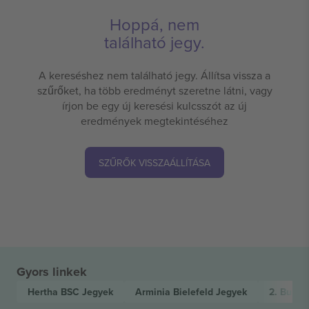
Hoppá, nem
található jegy.
A kereséshez nem található jegy. Állítsa vissza a
szűrőket, ha több eredményt szeretne látni, vagy
írjon be egy új keresési kulcsszót az új
eredmények megtekintéséhez
SZŰRŐK VISSZAÁLLÍTÁSA
Gyors linkek
Hertha BSC
Jegyek
Arminia Bielefeld
Jegyek
2. Bunde