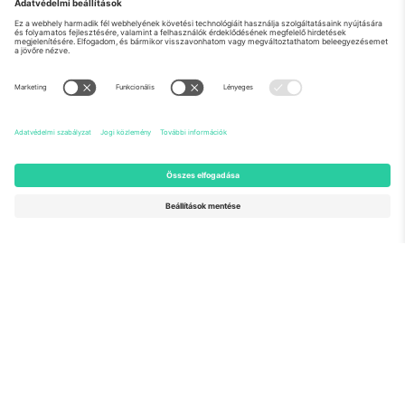
Rólunk
Vállalati szolgáltatások
Csapat
GYIK
TixProtect
Hogyan működik
Impresszum
Szállodák
Felhasználási feltételek
Világbajnokság központ
Partnerprogram
Lépjen kapcsolatba velünk
Irodák és támogatás