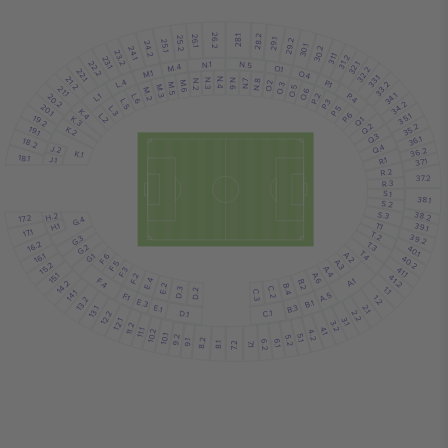
28.2
26.2
28.1
26.1
25.2
29.1
29.2
25.1
24.2
30.1
30.2
24.1
23.2
31.1
31.2
23.1
N.1
22.2
N.5
32.1
M.4
O.1
32.2
22.1
M.1
O.4
33.1
21.2
L.4
N.4
N.6
N.3
P.1
N.8
N.2
N.7
M.6
O.2
33.2
O.3
M.5
M.3
21.1
O.5
M.2
O.6
34.1
P.4
L.1
20.2
P.2
L.6
L.5
P.3
34.2
20.1
P.5
L.3
K.4
P.6
L.2
35.1
19.2
K.3
Q.1
Q.2
35.2
19.1
K.2
Q.3
36.1
18.2
Q.4
J.2
36.2
K.1
18.1
J.1
R.1
37.1
R.2
37.2
R.3
S.1
38.1
S.2
S.3
38.2
H.2
17.2
G.4
39.1
T.1
H.1
17.1
T.2
39.2
G.3
16.2
T.3
G.2
40.1
T.4
A.2
16.1
G.1
F.6
40.2
A.3
F.5
15.2
A.4
41.1
F.3
15.1
A.6
F.2
41.2
F.4
A.1
E.4
B.2
14.2
E.2
B.4
1.1
D.3
C.2
14.1
D.2
C.3
A.5
F.1
1.2
13.2
E.3
B.1
B.3
E.1
2.1
13.1
C.1
D.1
2.2
12.2
3.1
12.1
3.2
11.2
4.1
11.1
10.2
4.2
10.1
5.1
9.2
5.2
8.2
9.1
6.1
6.2
7.2
8.1
7.1