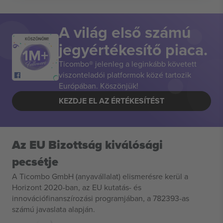
A világ első számú
KÖSZÖNÖM!
jegyértékesítő piaca.
Ticombo® jelenleg a leginkább követett
viszonteladói platformok közé tartozik
Európában. Köszönjük!
KEZDJE EL AZ ÉRTÉKESÍTÉST
Az EU Bizottság kiválósági
pecsétje
A Ticombo GmbH (anyavállalat) elismerésre kerül a
Horizont 2020-ban, az EU kutatás- és
innovációfinanszírozási programjában, a 782393-as
számú javaslata alapján.