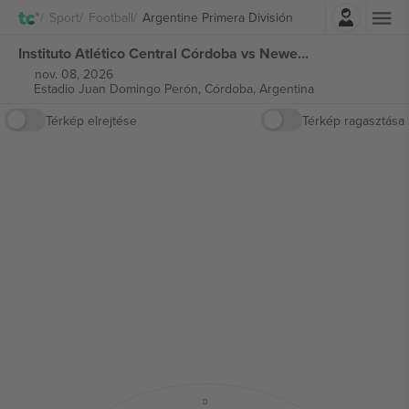
Belépés
Sport
Football
Argentine Primera División
Instituto Atlético Central Córdoba vs Newell's Old Boys Argentine Primera División jegyek
nov. 08, 2026
Estadio Juan Domingo Perón,
Córdoba, Argentina
Térkép elrejtése
Térkép ragasztása
D