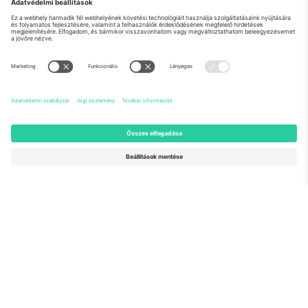
Rólunk
Vállalati szolgáltatások
Csapat
GYIK
TixProtect
Hogyan működik
Impresszum
Szállodák
Felhasználási feltételek
Világbajnokság központ
Partnerprogram
Lépjen kapcsolatba velünk
Irodák és támogatás