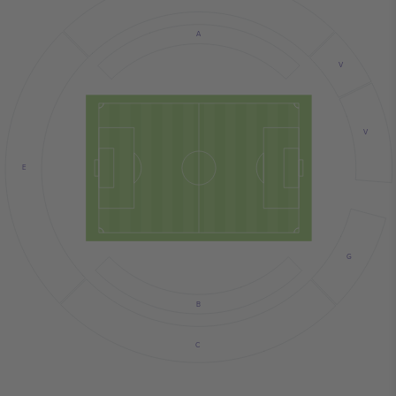
A
V
V
E
G
B
C