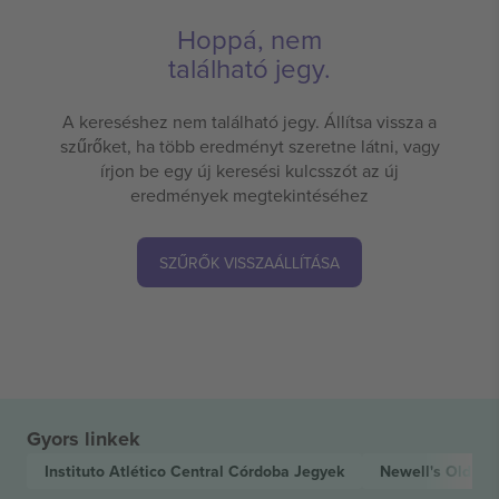
Hoppá, nem
található jegy.
A kereséshez nem található jegy. Állítsa vissza a
szűrőket, ha több eredményt szeretne látni, vagy
írjon be egy új keresési kulcsszót az új
eredmények megtekintéséhez
SZŰRŐK VISSZAÁLLÍTÁSA
Gyors linkek
Instituto Atlético Central Córdoba
Jegyek
Newell's Old Bo