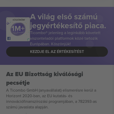
A világ első számú
KÖSZÖNÖM!
jegyértékesítő piaca.
Ticombo® jelenleg a leginkább követett
viszonteladói platformok közé tartozik
Európában. Köszönjük!
KEZDJE EL AZ ÉRTÉKESÍTÉST
Az EU Bizottság kiválósági
pecsétje
A Ticombo GmbH (anyavállalat) elismerésre kerül a
Horizont 2020-ban, az EU kutatás- és
innovációfinanszírozási programjában, a 782393-as
számú javaslata alapján.