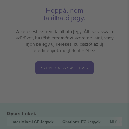
Hoppá, nem
található jegy.
A kereséshez nem található jegy. Állítsa vissza a
szűrőket, ha több eredményt szeretne látni, vagy
írjon be egy új keresési kulcsszót az új
eredmények megtekintéséhez
SZŰRŐK VISSZAÁLLÍTÁSA
Gyors linkek
Inter Miami CF
Jegyek
Charlotte FC
Jegyek
MLS
Jegy