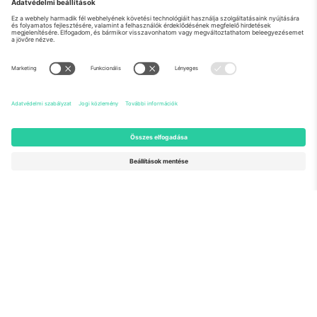
Rólunk
Vállalati szolgáltatások
Csapat
GYIK
TixProtect
Hogyan működik
Impresszum
Szállodák
Felhasználási feltételek
Világbajnokság központ
Partnerprogram
Lépjen kapcsolatba velünk
Irodák és támogatás