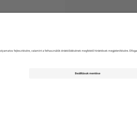
gyek
LigaPro Ecuador
Jegyek