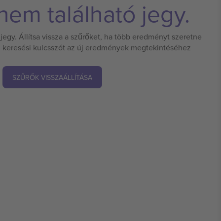
em található jegy.
jegy. Állítsa vissza a szűrőket, ha több eredményt szeretne
 új keresési kulcsszót az új eredmények megtekintéséhez
SZŰRŐK VISSZAÁLLÍTÁSA