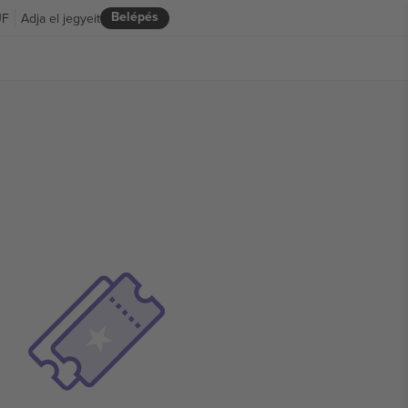
Belépés
UF
Adja el jegyeit