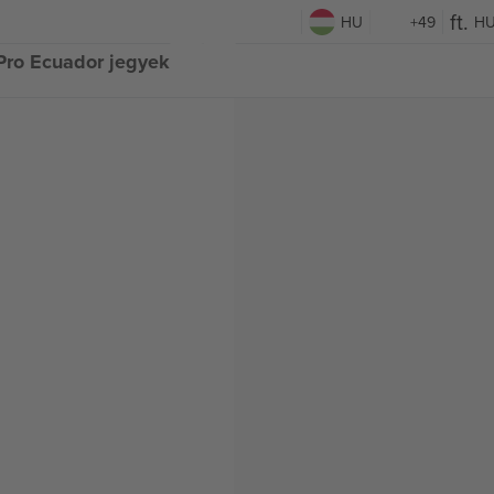
HU
+49
H
aPro Ecuador jegyek