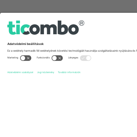
Gyors linkek
Leones del Norte
Jegyek
C.D. Técnico Universitario
Je