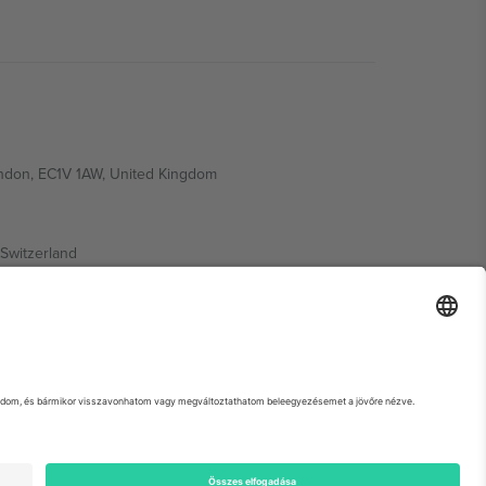
ondon, EC1V 1AW, United Kingdom
Switzerland
ding A1, Office 302, Dubai, United Arab Emirates
 adott esemény oldalát, az Impresszumot és a