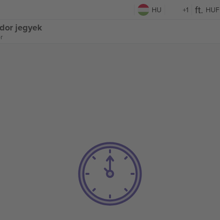
HU
+1
HUF
ador jegyek
r