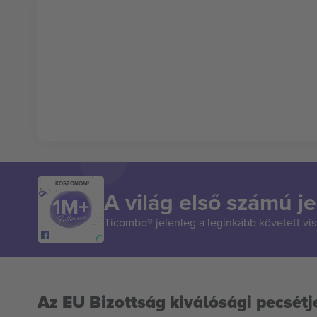
KÖSZÖNÖM!
A világ első számú je
Ticombo® jelenleg a leginkább követett vi
Az EU Bizottság kiválósági pecsétj