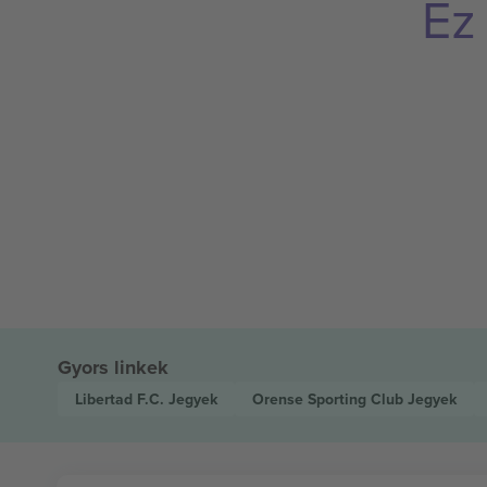
Ez
Gyors linkek
Libertad F.C.
Jegyek
Orense Sporting Club
Jegyek