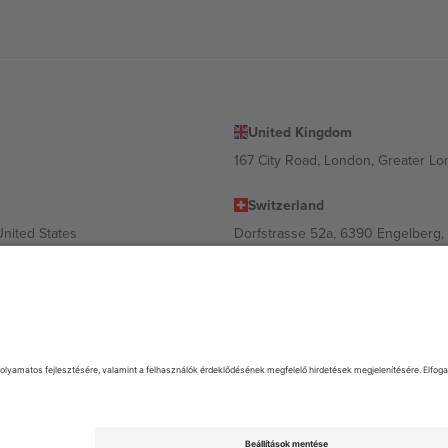
United Kingdom
167 City Road, London, Greater L
Switzerland
United States
Dorfstrasse 52a, 6390 Engelberg, 
United Arab Emirates
ulgaria
UAE Dubai Silicon Oasis, DDP Buil
 Ciudad de México, CDMX, Mexico
 és/vagy tartománytól függően változhat. A részletekért tekintse meg az
. Minden jog fenntartva.