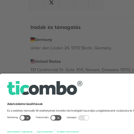
Irodák és támogatás
Germany
Unter den Linden 24, 10117 Berlin, Germany
United States
131 Continental Dr, Suite 305, Newark, Delaware 19713, 
Bulgaria
Regus Sofia City West, bul Totleben 53-55, 1606 Sofia, B
Mexico
Av Chapultepec 360, Roma Norte, Cuauhtémoc, 06700
A platformszolgáltató jogi személye helytől, eseménytől
Feltételeket.,
Impresszum
és
Feltételek.
© 2026 Ticombo