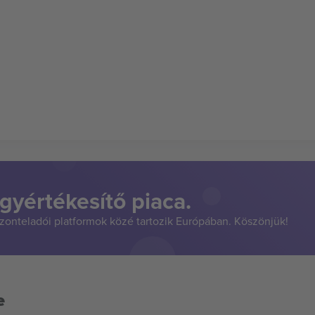
gyértékesítő piaca.
szonteladói platformok közé tartozik Európában. Köszönjük!
e