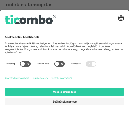
Irodák és támogatás
Germany
United Kingdom
Unter den Linden 24, 10117
167 City Road, London, Greater
Berlin, Germany
London, EC1V 1AW, United
Kingdom
United States
Switzerland
131 Continental Dr, Suite 305,
Dorfstrasse 52a, 6390
Newark, Delaware 19713, United
Engelberg, Switzerland
States
Bulgaria
United Arab Emirates
Regus Sofia City West, bul
UAE Dubai Silicon Oasis, DDP
Totleben 53-55, 1606 Sofia,
Building A1, Office 302, Dubai,
Bulgaria
United Arab Emirates
Mexico
Av Chapultepec 360, Roma
Norte, Cuauhtémoc, 06700