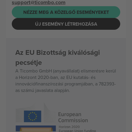
support@ticombo.com
NÉZZE MEG A KÖZELGŐ ESEMÉNYEKET
ÚJ ESEMÉNY LÉTREHOZÁSA
Az EU Bizottság kiválósági
pecsétje
A Ticombo GmbH (anyavállalat) elismerésre kerül
a Horizont 2020-ban, az EU kutatás- és
innovációfinanszírozási programjában, a 782393-
as számú javaslata alapján.