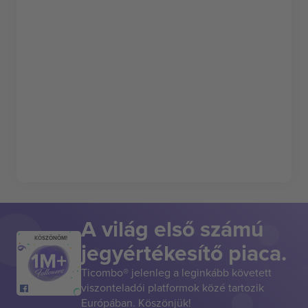
A világ első számú
KÖSZÖNÖM!
jegyértékesítő piaca.
Ticombo® jelenleg a leginkább követett
viszonteladói platformok közé tartozik
Európában. Köszönjük!