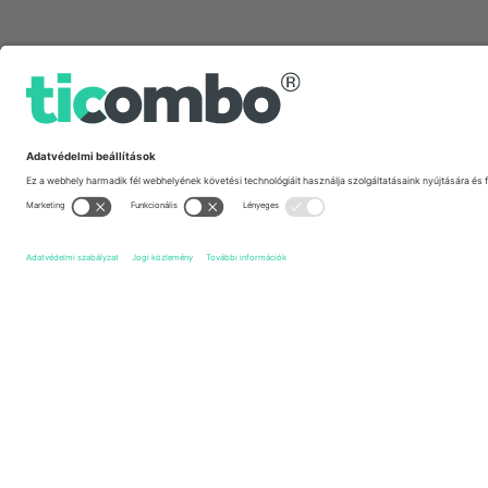
Gyors linkek
Miedź Legnica
Jegyek
Unia Skierniewice
Jegyek
1