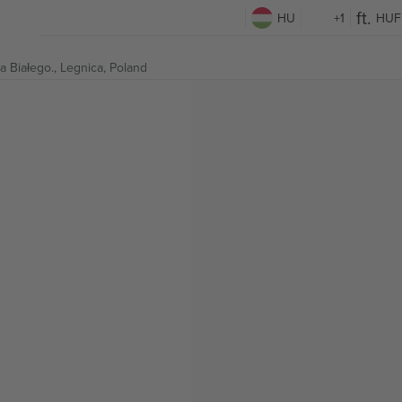
HU
+1
HUF
a Białego.,
Legnica, Poland