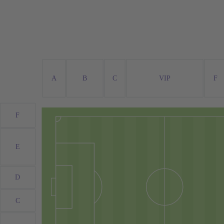
A
B
C
VIP
F
F
E
D
C