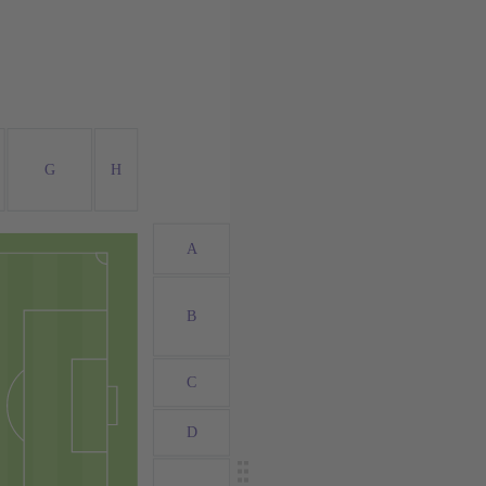
G
H
A
B
C
D