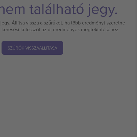
em található jegy.
jegy. Állítsa vissza a szűrőket, ha több eredményt szeretne
 új keresési kulcsszót az új eredmények megtekintéséhez
SZŰRŐK VISSZAÁLLÍTÁSA