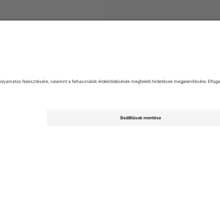
 Liga
Jegyek