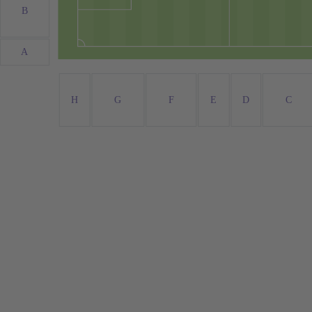
B
A
H
G
F
E
D
C