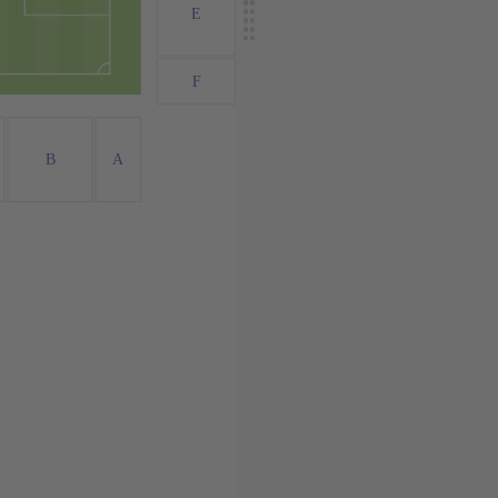
E
F
B
A