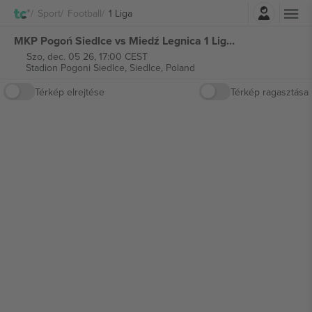
Belépés
Sport
Football
1 Liga
MKP Pogoń Siedlce vs Miedź Legnica 1 Liga jegyek
Szo, dec. 05 26, 17:00 CEST
Stadion Pogoni Siedlce,
Siedlce, Poland
Térkép elrejtése
Térkép ragasztása