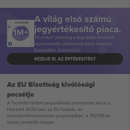
A világ első számú
KÖSZÖNÖM!
jegyértékesítő piaca.
Ticombo® jelenleg a leginkább követett
viszonteladói platformok közé tartozik
Európában. Köszönjük!
KEZDJE EL AZ ÉRTÉKESÍTÉST
Az EU Bizottság kiválósági
pecsétje
A Ticombo GmbH (anyavállalat) elismerésre kerül a
Horizont 2020-ban, az EU kutatás- és
innovációfinanszírozási programjában, a 782393-as
számú javaslata alapján.