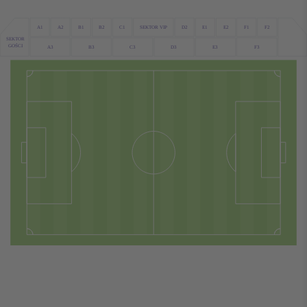
A1
C1
D2
A2
F2
F1
B1
B2
SEKTOR VIP
E1
E2
SEKTOR
GOŚCI
D3
F3
A3
B3
C3
E3