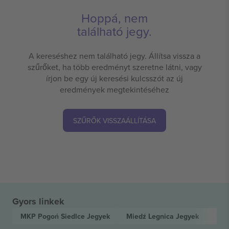
Hoppá, nem
található jegy.
A kereséshez nem található jegy. Állítsa vissza a
szűrőket, ha több eredményt szeretne látni, vagy
írjon be egy új keresési kulcsszót az új
eredmények megtekintéséhez
SZŰRŐK VISSZAÁLLÍTÁSA
Gyors linkek
MKP Pogoń Siedlce
Jegyek
Miedź Legnica
Jegyek
1 L