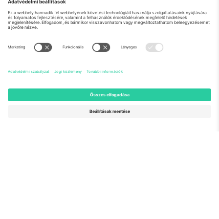
Rólunk
Vállalati szolgáltatások
Csapat
GYIK
TixProtect
Hogyan működik
Impresszum
Szállodák
Felhasználási feltételek
Világbajnokság központ
Partnerprogram
Lépjen kapcsolatba velünk
Irodák és támogatás