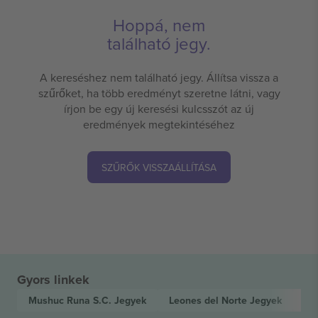
Hoppá, nem
található jegy.
A kereséshez nem található jegy. Állítsa vissza a
szűrőket, ha több eredményt szeretne látni, vagy
írjon be egy új keresési kulcsszót az új
eredmények megtekintéséhez
SZŰRŐK VISSZAÁLLÍTÁSA
Gyors linkek
Mushuc Runa S.C.
Jegyek
Leones del Norte
Jegyek
Li