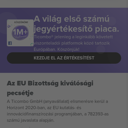
A világ első számú
KÖSZÖNÖM!
jegyértékesítő piaca.
Ticombo® jelenleg a leginkább követett
viszonteladói platformok közé tartozik
Európában. Köszönjük!
KEZDJE EL AZ ÉRTÉKESÍTÉST
Az EU Bizottság kiválósági
pecsétje
A Ticombo GmbH (anyavállalat) elismerésre kerül a
Horizont 2020-ban, az EU kutatás- és
innovációfinanszírozási programjában, a 782393-as
számú javaslata alapján.