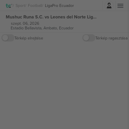
Belépés
Sport
Football
LigaPro Ecuador
Mushuc Runa S.C. vs Leones del Norte LigaPro Ecuador jegyek
szept. 06, 2026
Estadio Bellavista,
Ambato, Ecuador
Térkép elrejtése
Térkép ragasztása