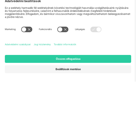
Rólunk
Vállalati szolgáltatások
Csapat
GYIK
TixProtect
Hogyan működik
Impresszum
Szállodák
Felhasználási feltételek
Világbajnokság központ
Partnerprogram
Lépjen kapcsolatba velünk
Irodák és támogatás