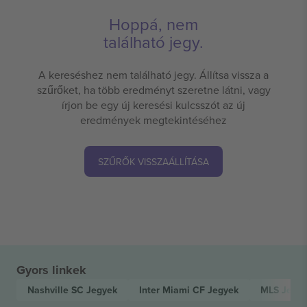
Hoppá, nem
található jegy.
A kereséshez nem található jegy. Állítsa vissza a
szűrőket, ha több eredményt szeretne látni, vagy
írjon be egy új keresési kulcsszót az új
eredmények megtekintéséhez
SZŰRŐK VISSZAÁLLÍTÁSA
Gyors linkek
Nashville SC
Jegyek
Inter Miami CF
Jegyek
MLS
Jegy