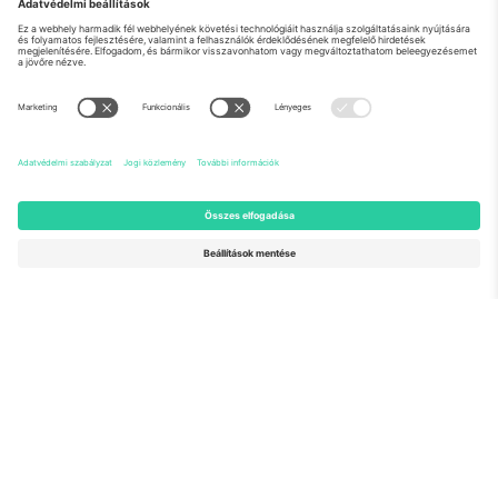
Rólunk
Vállalati szolgáltatások
Csapat
GYIK
TixProtect
Hogyan működik
Impresszum
Szállodák
Felhasználási feltételek
Világbajnokság központ
Partnerprogram
Lépjen kapcsolatba velünk
Irodák és támogatás