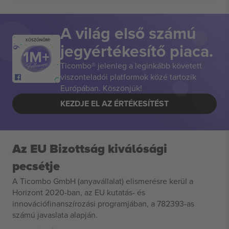
A világ első számú
KÖSZÖNÖM!
jegyértékesítő piaca.
Ticombo® jelenleg a leginkább követett
viszonteladói platformok közé tartozik
Európában. Köszönjük!
KEZDJE EL AZ ÉRTÉKESÍTÉST
Az EU Bizottság kiválósági
pecsétje
A Ticombo GmbH (anyavállalat) elismerésre kerül a
Horizont 2020-ban, az EU kutatás- és
innovációfinanszírozási programjában, a 782393-as
számú javaslata alapján.