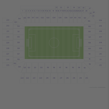
31
33
32
34
35
36
37
23
3
5
13
20
21
22
24
25
4
7
10
11
14
17
28
12
15
16
19
27
1
2
6
8
9
26
18
38
29
30
136
C01
C02
C03
137
C04
C06
C07
101
102
C05
135
103
134
233
204
104
133
232
205
132
105
231
206
131
106
207
130
230
107
129
208
229
108
128
228
209
109
127
227
110
210
111
126
226
211
125
112
225
212
124
114
115
116
117
118
119
120
121
123
122
113
213
214
215
216
217
218
219
220
223
221
222
© 2024 Ticombo. All rights reserved