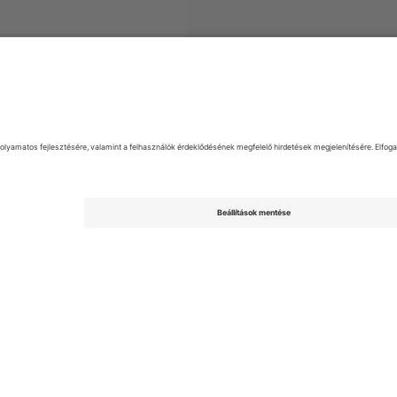
MLS
Jegyek