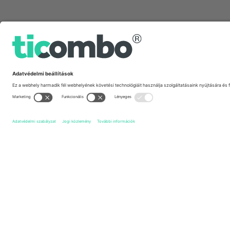
Gyors linkek
New York Red Bulls
Jegyek
Inter Miami CF
Jegyek