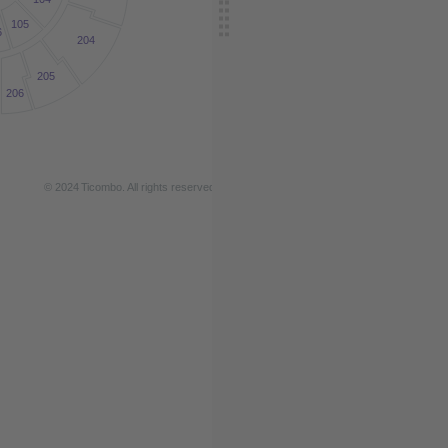
105
6
204
205
206
© 2024
T
icombo.
All rights reserved