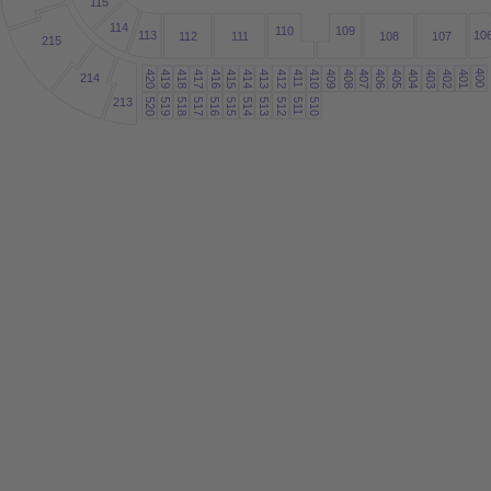
1
15
1
14
109
1
10
1
13
10
1
12
11
1
108
107
215
400
419
418
417
416
415
414
413
412
410
409
408
407
406
405
404
403
402
401
420
4
214
1
1
213
520
519
518
517
516
515
514
513
512
510
5
1
1