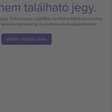
em található jegy.
jegy. Állítsa vissza a szűrőket, ha több eredményt szeretne
 új keresési kulcsszót az új eredmények megtekintéséhez
SZŰRŐK VISSZAÁLLÍTÁSA