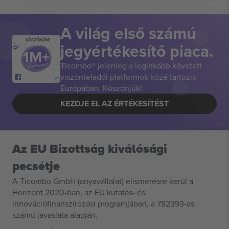
A világ első számú
KÖSZÖNÖM!
jegyértékesítő piaca.
Ticombo® jelenleg a leginkább követett
viszonteladói platformok közé tartozik
Európában. Köszönjük!
KEZDJE EL AZ ÉRTÉKESÍTÉST
Az EU Bizottság kiválósági
pecsétje
A Ticombo GmbH (anyavállalat) elismerésre kerül a
Horizont 2020-ban, az EU kutatás- és
innovációfinanszírozási programjában, a 782393-as
számú javaslata alapján.