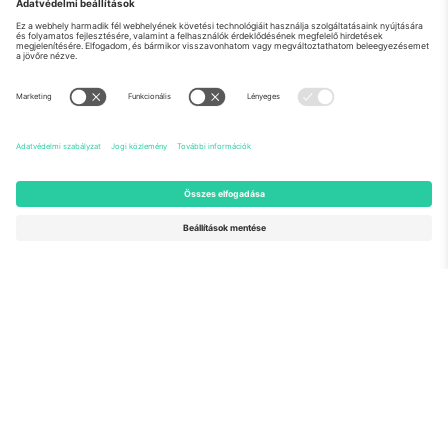
Rólunk
Vállalati szolgáltatások
Csapat
GYIK
TixProtect
Hogyan működik
Impresszum
Szállodák
Felhasználási feltételek
Világbajnokság központ
Partnerprogram
Lépjen kapcsolatba velünk
Irodák és támogatás