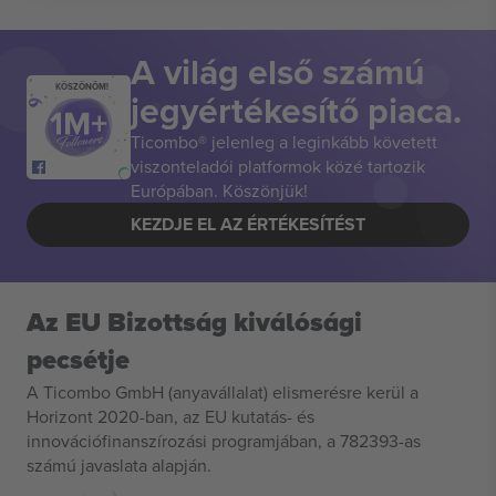
A világ első számú
KÖSZÖNÖM!
jegyértékesítő piaca.
Ticombo® jelenleg a leginkább követett
viszonteladói platformok közé tartozik
Európában. Köszönjük!
KEZDJE EL AZ ÉRTÉKESÍTÉST
Az EU Bizottság kiválósági
pecsétje
A Ticombo GmbH (anyavállalat) elismerésre kerül a
Horizont 2020-ban, az EU kutatás- és
innovációfinanszírozási programjában, a 782393-as
számú javaslata alapján.