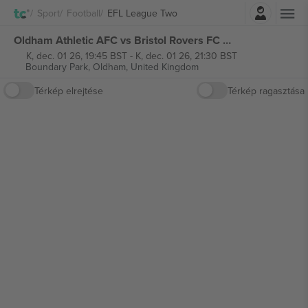
Belépés
Sport
Football
EFL League Two
Oldham Athletic AFC vs Bristol Rovers FC EFL League Two jegyek
K, dec. 01 26, 19:45 BST
-
K, dec. 01 26, 21:30 BST
Boundary Park,
Oldham, United Kingdom
Térkép elrejtése
Térkép ragasztása