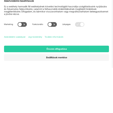
Rólunk
Vállalati szolgáltatások
Csapat
GYIK
TixProtect
Hogyan működik
Impresszum
Szállodák
Felhasználási feltételek
Világbajnokság központ
Partnerprogram
Lépjen kapcsolatba velünk
Irodák és támogatás