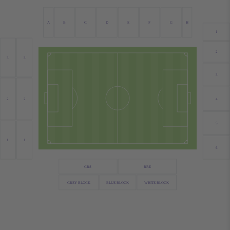
A
B
C
D
E
F
G
H
1
2
3
3
3
4
2
2
5
1
1
6
CRS
RRE
GREY BLOCK
BLUE BLOCK
WHITE BLOCK