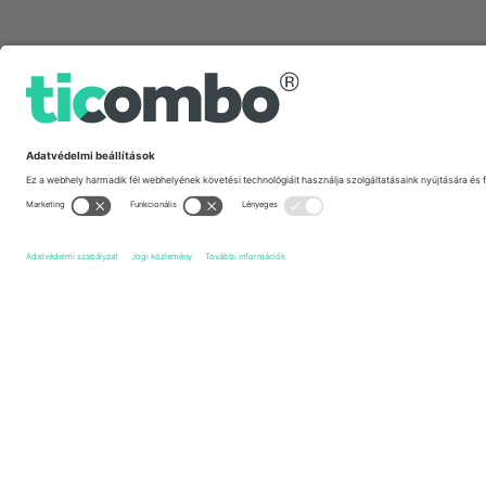
Gyors linkek
PFC Ludogorets Razgrad
Jegyek
PFC Slavia Sofia
Jeg