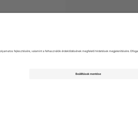
yek
First Professional Football League Bulgaria
Jegyek