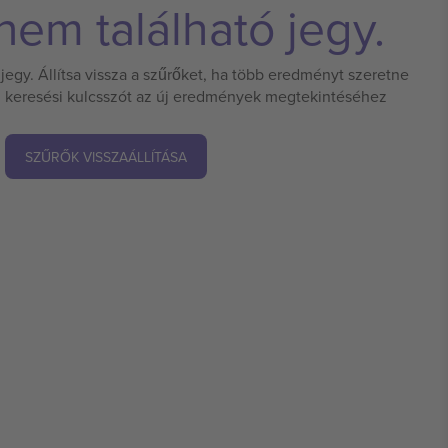
em található jegy.
jegy. Állítsa vissza a szűrőket, ha több eredményt szeretne
 új keresési kulcsszót az új eredmények megtekintéséhez
SZŰRŐK VISSZAÁLLÍTÁSA