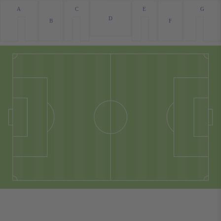
G
A
C
E
D
F
B