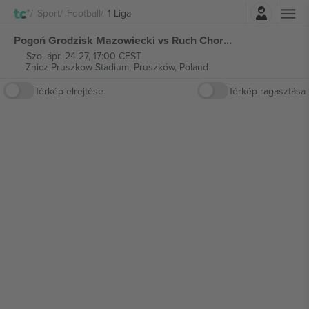
Belépés
Sport
Football
1 Liga
Pogoń Grodzisk Mazowiecki vs Ruch Chorzów 1 Liga jegyek
Szo, ápr. 24 27, 17:00 CEST
Znicz Pruszkow Stadium,
Pruszków, Poland
Térkép elrejtése
Térkép ragasztása