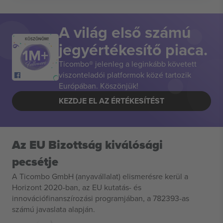
A világ első számú
KÖSZÖNÖM!
jegyértékesítő piaca.
Ticombo® jelenleg a leginkább követett
viszonteladói platformok közé tartozik
Európában. Köszönjük!
KEZDJE EL AZ ÉRTÉKESÍTÉST
Az EU Bizottság kiválósági
pecsétje
A Ticombo GmbH (anyavállalat) elismerésre kerül a
Horizont 2020-ban, az EU kutatás- és
innovációfinanszírozási programjában, a 782393-as
számú javaslata alapján.