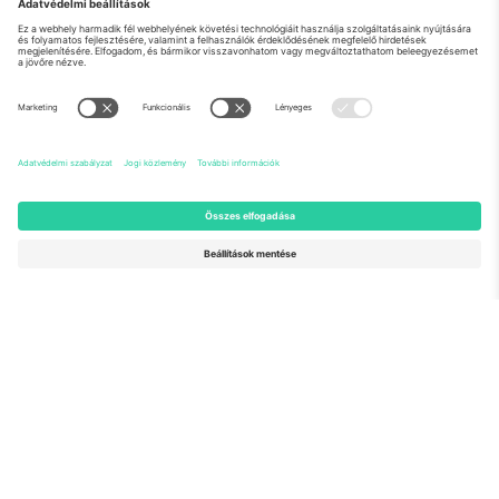
Rólunk
Vállalati szolgáltatások
Csapat
GYIK
TixProtect
Hogyan működik
Impresszum
Szállodák
Felhasználási feltételek
Világbajnokság központ
Partnerprogram
Lépjen kapcsolatba velünk
Irodák és támogatás